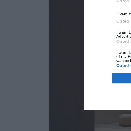
Opted 
I want t
Opted 
I want 
Advertis
Opted 
I want t
of my P
was col
Opted 