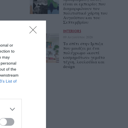
είναι οι εμπειρίες που
διαμορφώνουν τον
πολιτιστικό χάρτη του
Αυγούστου και του
Σεπτεμβρίου
INTERIORS
09 Αυγούστου 2026
Tο σπίτι στην Ίμπιζα
sonal or
που μοιάζει με ένα
ection to
πολύχρωμο «κουτί
κοσμημάτων» γεμάτο
ou may
τέχνη, λουλούδια και
 personal
design
out of the
 downstream
B’s List of