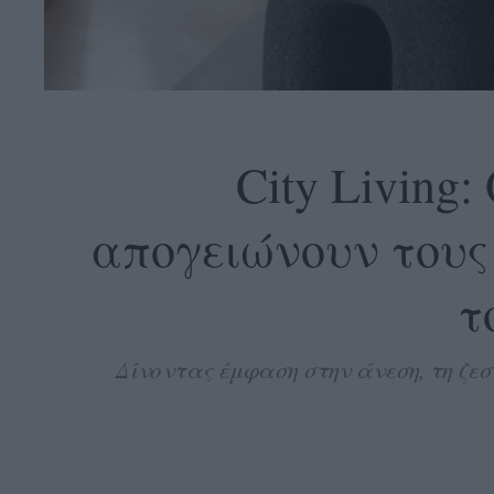
OLLOW
S
City Living:
απογειώνουν τους 
ABOUT
CONTACT
τ
GLOW
NEWSLETTER
Δίνοντας έμφαση στην άνεση, τη ζε
ΣΗΜΕΙΑ
ΔΙΑΝΟΜΗΣ
DVERTISE
ITEMAP