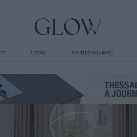
TY
LIVING
MY THESSALONIKI