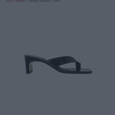
BUY HERE:
Thong sandals, Dior