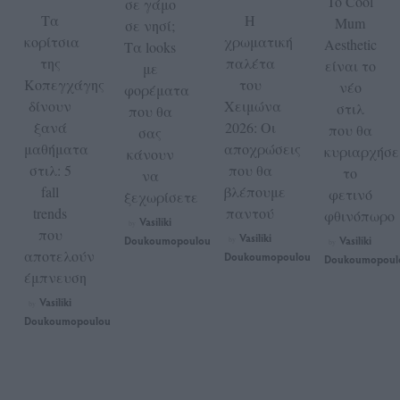
To Cool
σε γάμο
Τα
Η
Mum
σε νησί;
κορίτσια
χρωματική
Aesthetic
Τα looks
της
παλέτα
είναι το
με
Κοπεγχάγης
του
νέο
φορέματα
δίνουν
Χειμώνα
στιλ
που θα
ξανά
2026: Οι
που θα
σας
μαθήματα
αποχρώσεις
κυριαρχήσε
κάνουν
στιλ: 5
που θα
το
να
fall
βλέπουμε
φετινό
ξεχωρίσετε
trends
παντού
φθινόπωρο
Vasiliki
by
που
Vasiliki
Doukoumopoulou
Vasiliki
by
by
αποτελούν
Doukoumopoulou
Doukoumopoul
έμπνευση
Vasiliki
by
Doukoumopoulou