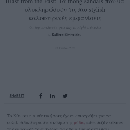
Blast from the Past: Τα thong sandals που θα
ολοκληρώσουν τις πιο stylish
καλοκαιρινές εμφανίσεις
Οι top επιλογές για day to night σύνολα
Kallirroi Simitzidou
by
27 Ιουνίου 2026
SHARE IT
Τα '90s και η αισθητική τους έχουν επιστρέψει για τα
καλά. Ειδικότερα στον κόσμο της
μόδας
κάθε σεζόν κάνουν
την εμφάνισή τους σχέδια, τα οποία έχουν αντλήσει