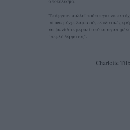
αποτέλεσμα.
Υπάρχουν πολλοί τρόποι για να πετύχε
primers μέχρι λαμπερές ενυδατικές κρ
να ψωνίσετε μερικά από τα αγαπημένα
"περλέ δέρματος".
Charlotte Til