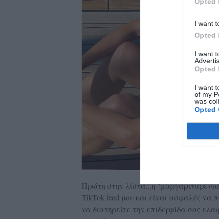
Opted 
I want t
Opted 
I want 
Advertis
Opted 
I want t
of my P
was col
Opted 
Πρώτη στην λίστα...η "μαργαριταρένια
TikTok feed μου και είναι ασφαλές να π
να διατηρείτε την επιδερμίδα σας ελα