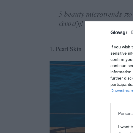
ολιτική
5 beauty microtrends 
ookies
άνοιξη!
αυτότητα
Glow.gr -
If you wish 
1. Pearl Skin
sensitive in
confirm you
continue se
information 
further disc
participants
Downstream 
Persona
I want t