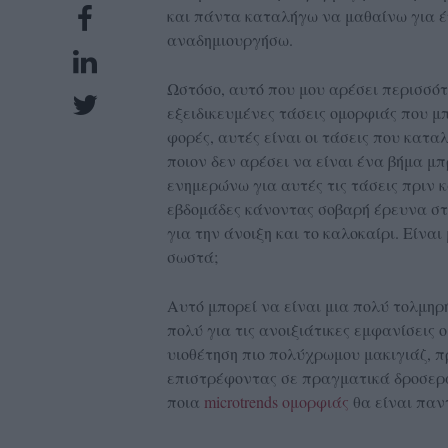
και πάντα καταλήγω να μαθαίνω για 
UBSCRIPTIONS
αναδημιουργήσω.
GLOW
IVING
Ωστόσο, αυτό που μου αρέσει περισσότ
0
εξειδικευμένες τάσεις ομορφιάς που μπ
φορές, αυτές είναι οι τάσεις που κατ
ρόνια
ποιον δεν αρέσει να είναι ένα βήμα μπ
ενημερώνω για αυτές τις τάσεις πριν 
εβδομάδες κάνοντας σοβαρή έρευνα στο
NEW
για την άνοιξη και το καλοκαίρι. Είναι
σωστά;
ISSUE
Αυτό μπορεί να είναι μια πολύ τολμηρ
πολύ για τις ανοιξιάτικες εμφανίσεις 
υιοθέτηση πιο πολύχρωμου μακιγιάζ, 
ροι
επιστρέφοντας σε πραγματικά δροσερά v
ρήσης
ποια
microtrends ομορφιάς
θα είναι παντ
ολιτική
πορρήτου