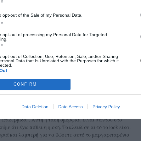
In
o opt-out of the Sale of my Personal Data.
In
to opt-out of processing my Personal Data for Targeted
ing.
In
o opt-out of Collection, Use, Retention, Sale, and/or Sharing
ersonal Data that Is Unrelated with the Purposes for which it
lected.
Out
CONFIRM
Data Deletion
Data Access
Privacy Policy
 επιδερμίδα". Αυτή η τάση ομορφιάς είναι παντού στο
ούμε ότι έχω πάθει εμμονή. Το κλειδί σε αυτό το look είναι
φριά και λαμπερή για να δώσετε αυτό το μαργαριταρένιο