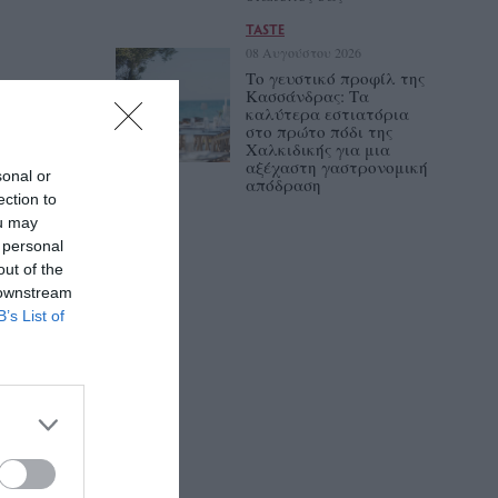
TASTE
08 Αυγούστου 2026
Το γευστικό προφίλ της
Κασσάνδρας: Τα
καλύτερα εστιατόρια
στο πρώτο πόδι της
Χαλκιδικής για μια
αξέχαστη γαστρονομική
sonal or
απόδραση
ection to
ou may
 personal
out of the
 downstream
B’s List of