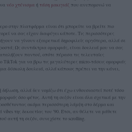
ένα
νέο χτένισμα
ή
τάση μακιγιάζ
που ανυπομονώ να
ερο στην πλατφόρμα είναι ότι μπορείτε να βρείτε πιο
ορεί να σας είχαν διαφύγει κάποτε. Τις περισσότερες
αλήγουν να γίνουν εξαιρετικά δημοφιλείς αργότερα, αλλά σε
ροστά; Ως συντάκτρια ομορφιάς, είναι δουλειά μου να σας
καταλήξουν παντού, οπότε πέρασα τις τελευταίες
 TikTok για να βρω τις μεγαλύτερες micro-τάσεις ομορφιάς
 μια δύσκολη δουλειά, αλλά κάποιος πρέπει να την κάνει,
ή δήλωση, αλλά δεν νομίζω ότι έχω ενθουσιαστεί ποτέ τόσο
ομορφιάς όσο φέτος. Αυτή τη σεζόν είναι όλα σχετικά με την
προσθέτοντας ακόμα περισσότερη λάμψη στο δέρμα και
ibes της δεκαετίας του '90. Έτσι, αν θέλετε να μάθετε
ού αυτή τη σεζόν, συνεχίστε το scrolling.