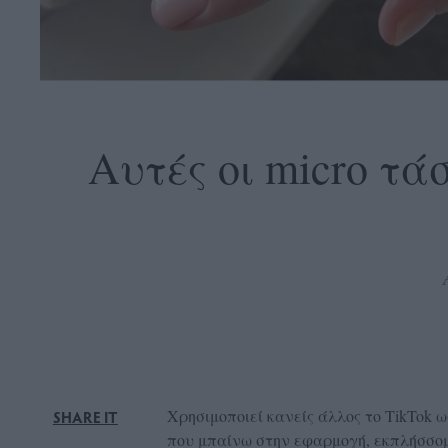
OLLOW
S
Αυτές οι micro τά
ABOUT
CONTACT
GLOW
NEWSLETTER
ΣΗΜΕΙΑ
ΔΙΑΝΟΜΗΣ
DVERTISE
Χρησιμοποιεί κανείς άλλος το TikTok 
SHARE IT
ITEMAP
που μπαίνω στην εφαρμογή, εκπλήσσομα