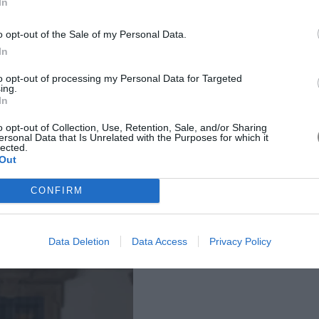
In
o opt-out of the Sale of my Personal Data.
In
to opt-out of processing my Personal Data for Targeted
ing.
ματικά να ξεπεράσουν τη διαχρονικότητα και την ευελιξία
In
eans, τα μεταξωτά παντελόνια αποτελούν σοβαρή «απειλή»,
expensive looking χωρίς να χρειάζεται να καταβάλετε
o opt-out of Collection, Use, Retention, Sale, and/or Sharing
ersonal Data that Is Unrelated with the Purposes for which it
τε. Ένας τρόπος με τον οποίο επιλέγουν απανταχού fashion
lected.
Out
κόνα τους είναι σε συνδυασμό με πουλόβερ και all time
itten heels.
CONFIRM
Data Deletion
Data Access
Privacy Policy