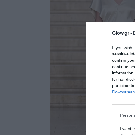
ολιτική
ookies
αυτότητα
Glow.gr -
If you wish 
sensitive in
confirm you
continue se
information 
further disc
participants
Downstream 
Persona
I want t