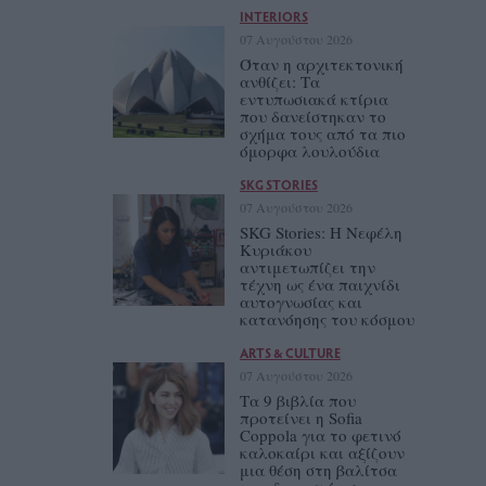
INTERIORS
07 Αυγούστου 2026
Όταν η αρχιτεκτονική
ανθίζει: Τα
εντυπωσιακά κτίρια
που δανείστηκαν το
σχήμα τους από τα πιο
όμορφα λουλούδια
SKG STORIES
07 Αυγούστου 2026
SKG Stories: Η Νεφέλη
Κυριάκου
αντιμετωπίζει την
τέχνη ως ένα παιχνίδι
αυτογνωσίας και
κατανόησης του κόσμου
ARTS & CULTURE
07 Αυγούστου 2026
Τα 9 βιβλία που
προτείνει η Sofia
Coppola για το φετινό
καλοκαίρι και αξίζουν
μια θέση στη βαλίτσα