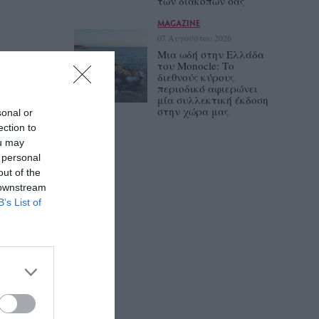
των διακοπών σας
MAGAZINE
07 Αυγούστου 2026
Μια ωδή στην Ελλάδα
του Monocle: Το
διεθνούς κύρους
περιοδικό αφιερώνει
μία συλλεκτική έκδοση
στην χώρα μας
sonal or
ection to
ou may
 personal
out of the
 downstream
B’s List of