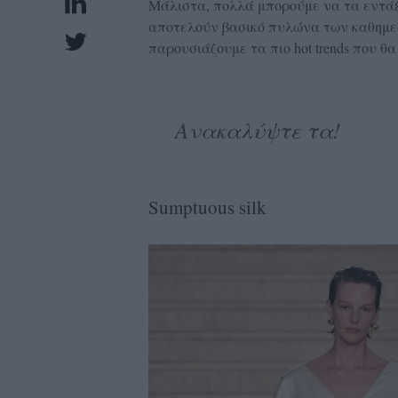
Μάλιστα, πολλά μπορούμε να τα εντάξ
UBSCRIPTIONS
αποτελούν βασικό πυλώνα των καθημερ
GLOW
παρουσιάζουμε τα πιο hot trends που 
IVING
0
Ανακαλύψτε τα!
ρόνια
NEW
Sumptuous silk
ISSUE
ροι
ρήσης
ολιτική
πορρήτου