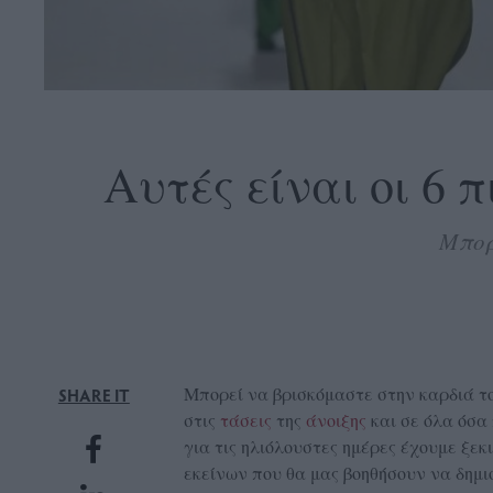
OLLOW
S
Αυτές είναι οι 6 
Μπορ
ABOUT
CONTACT
GLOW
NEWSLETTER
ΣΗΜΕΙΑ
Μπορεί να βρισκόμαστε στην καρδιά τ
SHARE IT
ΔΙΑΝΟΜΗΣ
στις
τάσεις
της
άνοιξης
και σε όλα όσα
για τις ηλιόλουστες ημέρες έχουμε ξεκ
DVERTISE
εκείνων που θα μας βοηθήσουν να δημιο
ITEMAP