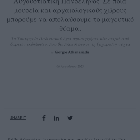
Αυγουστιάτικη Πανσέληνος: Σε ποια
μουσεία και αρχαιολογικούς χώρους
μπορούμε να απολαύσουμε το μαγευτικό
θέαμα;
Το Υπουργείο Πολιτισμού έχει δημιουργήσει μία σειρά από
δωρεάν εκδηλώσεις που θα πλαισιώνουν τη ξεχωριστή νύχτα
Giorgos Athanasiadis
by
06 Αυγούστου 2025
SHARE IT
Κάθε Αύγουστο, το φεγγάρι μας χαρίζει ένα από τα πιο