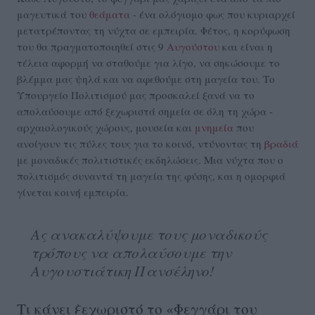
μαγευτικά του
θεάματα
- ένα ολόγιομο φως που κυριαρχεί
μετατρέποντας τη νύχτα σε εμπειρία. Φέτος, η κορύφωση
του θα πραγματοποιηθεί στις 9
Αυγούστου
και είναι η
τέλεια αφορμή να σταθούμε για λίγο, να σηκώσουμε το
βλέμμα μας ψηλά και να αφεθούμε στη μαγεία του. Το
Υπουργείο Πολιτισμού μας προσκαλεί ξανά να το
απολαύσουμε από ξεχωριστά σημεία σε όλη τη χώρα -
αρχαιολογικούς χώρους, μουσεία και
μνημεία
που
ανοίγουν τις πύλες τους για το κοινό, ντύνοντας τη
βραδιά
με μοναδικές πολιτιστικές εκδηλώσεις. Μια νύχτα που ο
πολιτισμός συναντά τη μαγεία της φύσης, και η ομορφιά
γίνεται κοινή εμπειρία.
Ας ανακαλύψουμε τους μοναδικούς
τρόπους να απολαύσουμε την
Αυγουστιάτικη Πανσέληνο!
Τι κάνει ξεχωριστό το «Φεγγάρι του