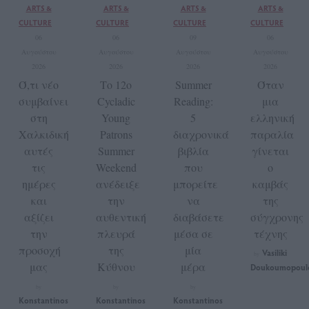
ARTS &
ARTS &
ARTS &
ARTS &
CULTURE
CULTURE
CULTURE
CULTURE
06
06
09
06
Αυγούστου
Αυγούστου
Αυγούστου
Αυγούστου
2026
2026
2026
2026
Ό,τι νέο
Το 12ο
Summer
Όταν
συμβαίνει
Cycladic
Reading:
μια
στη
Young
5
ελληνική
Χαλκιδική
Patrons
διαχρονικά
παραλία
αυτές
Summer
βιβλία
γίνεται
τις
Weekend
που
ο
ημέρες
ανέδειξε
μπορείτε
καμβάς
και
την
να
της
αξίζει
αυθεντική
διαβάσετε
σύγχρονης
την
πλευρά
μέσα σε
τέχνης
προσοχή
της
μία
Vasiliki
by
μας
Κύθνου
μέρα
Doukoumopoul
by
by
by
Konstantinos
Konstantinos
Konstantinos