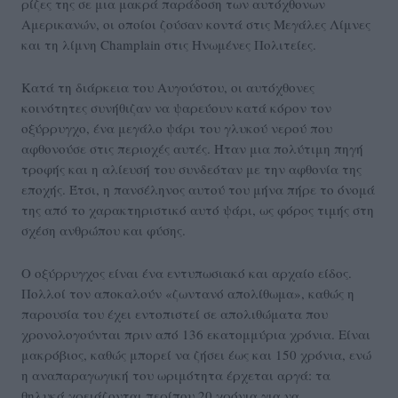
ρίζες της σε μια μακρά παράδοση των αυτόχθονων
Αμερικανών, οι οποίοι ζούσαν κοντά στις Μεγάλες Λίμνες
και τη λίμνη Champlain στις Ηνωμένες Πολιτείες.
Κατά τη διάρκεια του Αυγούστου, οι αυτόχθονες
κοινότητες συνήθιζαν να ψαρεύουν κατά κόρον τον
οξύρρυγχο, ένα μεγάλο ψάρι του γλυκού νερού που
αφθονούσε στις περιοχές αυτές. Ήταν μια πολύτιμη πηγή
τροφής και η αλίευσή του συνδεόταν με την αφθονία της
εποχής. Έτσι, η πανσέληνος αυτού του μήνα πήρε το όνομά
της από το χαρακτηριστικό αυτό ψάρι, ως φόρος τιμής στη
σχέση ανθρώπου και φύσης.
Ο οξύρρυγχος είναι ένα εντυπωσιακό και αρχαίο είδος.
Πολλοί τον αποκαλούν «ζωντανό απολίθωμα», καθώς η
παρουσία του έχει εντοπιστεί σε απολιθώματα που
χρονολογούνται πριν από 136 εκατομμύρια χρόνια. Είναι
μακρόβιος, καθώς μπορεί να ζήσει έως και 150 χρόνια, ενώ
η αναπαραγωγική του ωριμότητα έρχεται αργά: τα
θηλυκά χρειάζονται περίπου 20 χρόνια για να