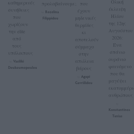
Ολική
καθημερινές
προλαβαίνουμε;
που
έκλειψη
συνήθειες
έχουν
Rozelina
by
Ηλίου
που
μηδενικές
Filippidou
της 12ης
χωρίζουν
θερμίδες
Αυγούστου
την elite
κι
2026:
από
αποτελούν
Ένα
τους
σύμμαχο
σπάνιο
υπόλοιπους
στην
ουράνιο
απώλεια
Vasiliki
by
φαινόμενο
Doukoumopoulou
βάρους
που θα
Agapi
by
μαγέψει
Gavriilidou
εκατομμύρι
ανθρώπους
by
Konstantinos
Tanias