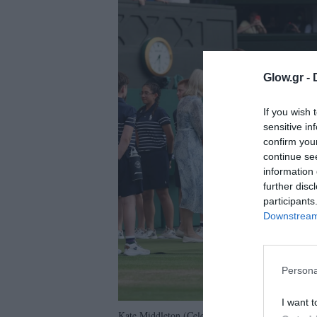
ολιτική
ookies
αυτότητα
Glow.gr -
If you wish 
sensitive in
confirm you
continue se
information 
further disc
participants
Downstream 
Persona
I want t
Kate Middleton (Celebrity Nation/Instagram)