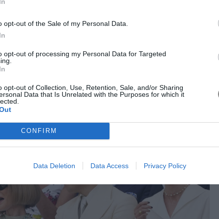
In
o opt-out of the Sale of my Personal Data.
 ένα εντυπωσιακό μπλε φόρεμα του οίκου Roksanda, με
In
αι ζώνη που τόνιζε τη μέση. Το φόρεμα είχε δίχρωμες
πράσινο πάνελ στο ύψος του γοφού, το οποίο γινόταν ορατό
to opt-out of processing my Personal Data for Targeted
ing.
In
o opt-out of Collection, Use, Retention, Sale, and/or Sharing
ersonal Data that Is Unrelated with the Purposes for which it
lected.
Out
CONFIRM
Data Deletion
Data Access
Privacy Policy