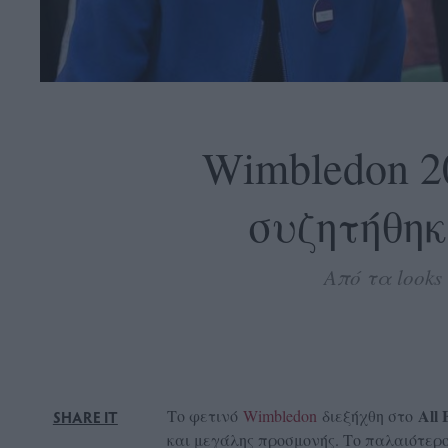
OLLOW
S
Wimbledon 20
συζητήθηκ
ABOUT
CONTACT
Από τα looks 
GLOW
NEWSLETTER
ΣΗΜΕΙΑ
ΔΙΑΝΟΜΗΣ
DVERTISE
All 
Το φετινό
Wimbledon
διεξήχθη στο
SHARE IT
ITEMAP
και μεγάλης προσμονής. Το παλαιότερο