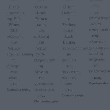
2026
2026
2026
Αυγούστου
2026
Η νέα
Ο οίκος
Ο Tom
Tι
καμπάνια
Louis
Holland,
επιτρέπετα
της Fall-
Vuitton
η
και τι
Winter
και η
Zendaya
απαγορεύε
2026
νέα
και ο
στην
συλλογής
συλλογή
Jacob
πλαστική
του
Fall
Batalon
χειρουργικ
Versace
Winter
αποκαλύπτουν
κατά τη
επαναπροσδιορίζει
2026
με
διάρκεια
τη
εξερευνούν
χιούμορ
του
δύναμη
τη
τις
καλοκαιριο
του
δύναμη
άγνωστες
οίκου
της
πλευρές
Demy
by
γυναικείας
τους
Papadopoulou
Eva
by
ταυτότητας
Chatziantonoglou
Eva
by
Chatziantonoglou
Eva
by
Chatziantonoglou