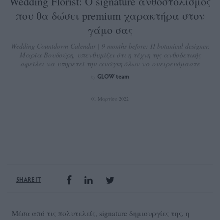
Wedding Florist: Ο signature ανθοστολισμός
που θα δώσει premium χαρακτήρα στον
γάμο σας
Wedding Countdown Calendar | 9 months before: Η botanical designer,
Μαρία Βουδούρη, υπενθυμίζει ότι η τέχνη της ανθοδετικής
οφείλει να υπηρετεί την ανάγκη όλων να ονειρευόμαστε
GLOW team
by
01 Μαρτίου 2022
SHARE IT
Μέσα από τις πολυτελείς, signature δημιουργίες της, η