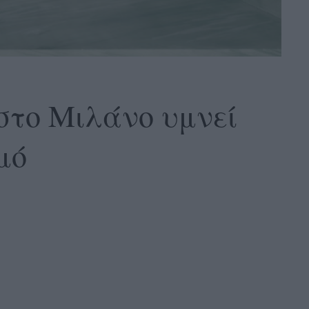
i στο Μιλάνο υμνεί
μό