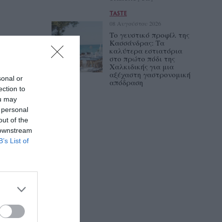
TASTE
08 Αυγούστου 2026
Το γευστικό προφίλ της
Κασσάνδρας: Τα
καλύτερα εστιατόρια
στο πρώτο πόδι της
Χαλκιδικής για μια
αξέχαστη γαστρονομική
sonal or
απόδραση
ection to
ou may
 personal
out of the
 downstream
B’s List of