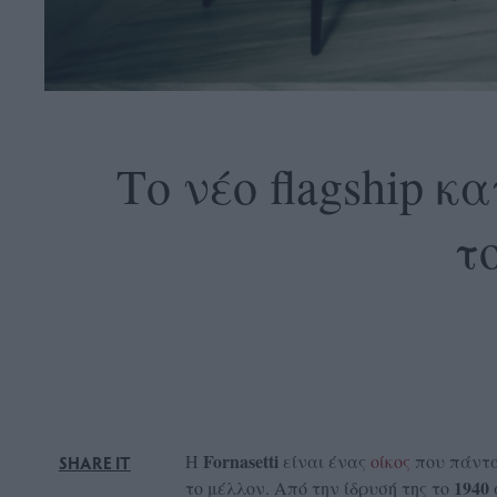
OLLOW
S
Το νέο flagship κ
τ
ABOUT
CONTACT
GLOW
NEWSLETTER
ΣΗΜΕΙΑ
ΔΙΑΝΟΜΗΣ
DVERTISE
Fornasetti
Η
είναι ένας
οίκος
που πάντα 
SHARE IT
ITEMAP
1940
το μέλλον. Από την ίδρυσή της το