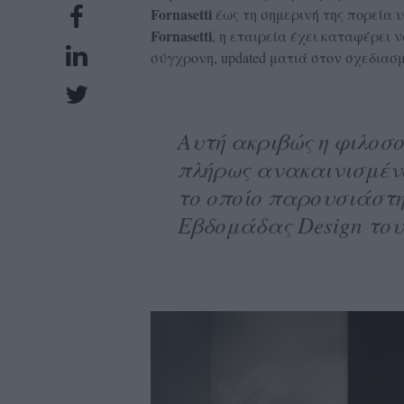
Fornasetti
έως τη σημερινή της πορεία υ
UBSCRIPTIONS
Fornasetti
, η εταιρεία έχει καταφέρει 
GLOW
σύγχρονη, updated ματιά στον σχεδιασμ
IVING
0
ρόνια
Αυτή ακριβώς η φιλοσ
πλήρως ανακαινισμένο 
το οποίο παρουσιάστη
NEW
Εβδομάδας Design του
ISSUE
ροι
ρήσης
ολιτική
πορρήτου