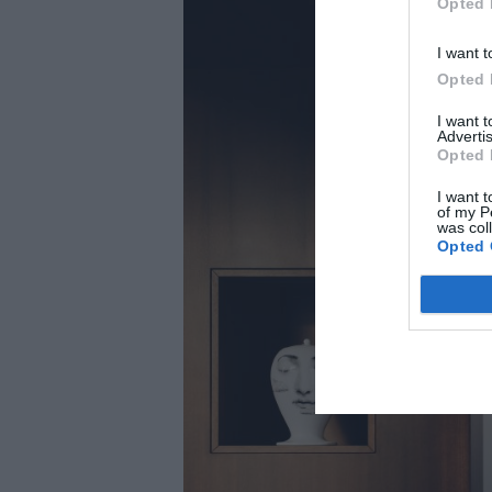
Opted 
I want t
Opted 
I want 
Advertis
Opted 
I want t
of my P
was col
Opted 