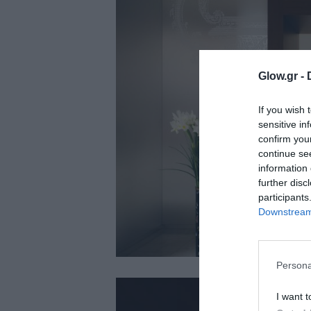
ολιτική
ookies
αυτότητα
Glow.gr -
If you wish 
sensitive in
confirm you
continue se
information 
further disc
participants
Downstream 
Persona
I want t