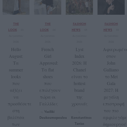
THE
THE
FASHION
FASHION
LOOK
LOOK
NEWS
NEWS
01
04
05
01
Αυγούστου
Αυγούστου
Αυγούστου
Αυγούστου
2026
2026
2026
2026
Hello
French
Lyst
Αφιερωμέν
August:
Girl
Index
στον
Τα
Approved:
2026: Η
John
summer
Τα flat
Chanel
Galliano
looks
shoes
είναι το
το Met
που
που
hottest
Gala
αξίζει
επιλέγουν
brand
2027: Η
να
τώρα οι
της
μεγάλη
προσθέσετε
Γαλλίδες
χρονιάς
επιστροφή
στη
του πιο
Vasiliki
by
by
βαλίτσα
αμφιλεγόμ
Doukoumopoulou
Konstantinos
των
Tanias
δημιουργού