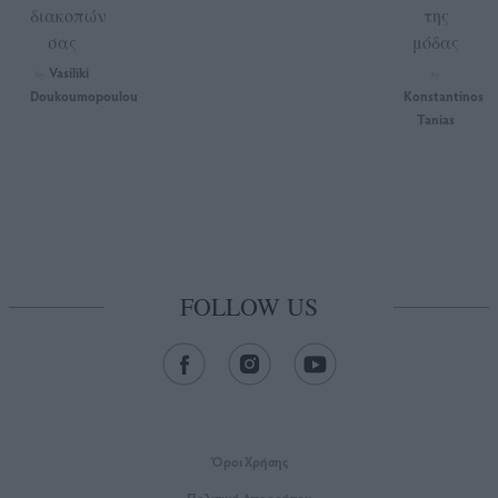
διακοπών
της
σας
μόδας
Vasiliki
by
by
Doukoumopoulou
Konstantinos
Tanias
FOLLOW US
Όροι Xρήσης
Πολιτική Απορρήτου