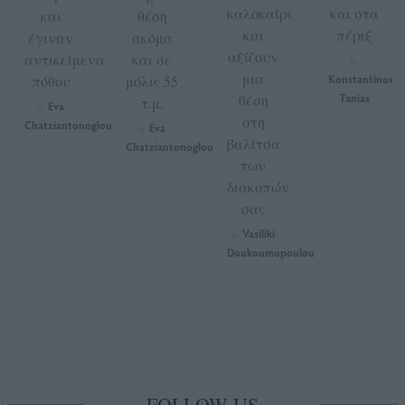
καλοκαίρι
και στα
και
θέση
και
πέριξ
έγιναν
ακόμα
αξίζουν
αντικείμενα
και σε
by
μια
πόθου
μόλις 55
Konstantinos
θέση
Tanias
τ.μ.
Eva
by
στη
Chatziantonoglou
Eva
by
βαλίτσα
Chatziantonoglou
των
διακοπών
σας
Vasiliki
by
Doukoumopoulou
FOLLOW US