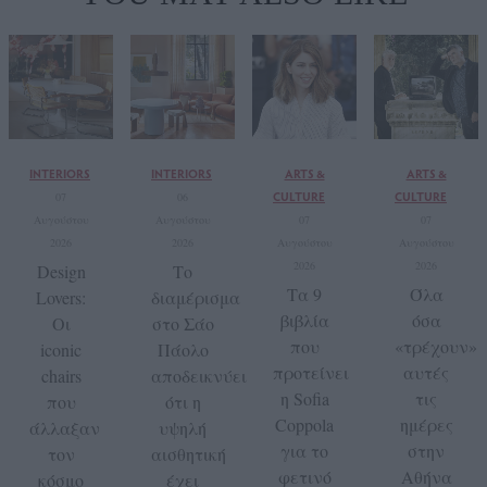
INTERIORS
INTERIORS
ARTS &
ARTS &
CULTURE
CULTURE
07
06
Αυγούστου
Αυγούστου
07
07
2026
2026
Αυγούστου
Αυγούστου
2026
2026
Design
Το
Τα 9
Όλα
Lovers:
διαμέρισμα
βιβλία
όσα
Οι
στο Σάο
που
«τρέχουν»
iconic
Πάολο
προτείνει
αυτές
chairs
αποδεικνύει
η Sofia
τις
που
ότι η
Coppola
ημέρες
άλλαξαν
υψηλή
για το
στην
τον
αισθητική
φετινό
Αθήνα
κόσμο
έχει