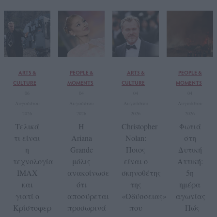
ARTS &
PEOPLE &
ARTS &
PEOPLE &
CULTURE
MOMENTS
CULTURE
MOMENTS
06
04
04
04
Αυγούστου
Αυγούστου
Αυγούστου
Αυγούστου
2026
2026
2026
2026
Τελικά
Η
Christopher
Φωτιά
τι είναι
Ariana
Nolan:
στη
η
Grande
Ποιος
Δυτική
τεχνολογία
μόλις
είναι ο
Αττική:
IMAX
ανακοίνωσε
σκηνοθέτης
5η
και
ότι
της
ημέρα
γιατί ο
αποσύρεται
«Οδύσσειας»
αγωνίας
Κρίστοφερ
προσωρινά
που
- Πώς