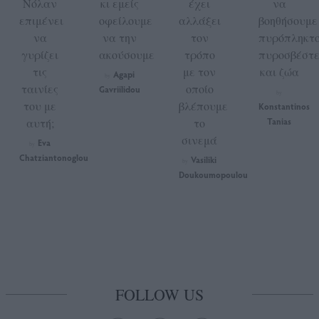
Νόλαν
κι εμείς
έχει
να
επιμένει
οφείλουμε
αλλάξει
βοηθήσουμε
να
να την
τον
πυρόπληκτο
γυρίζει
ακούσουμε
τρόπο
πυροσβέστε
τις
με τον
και ζώα
Agapi
by
ταινίες
οποίο
Gavriilidou
by
του με
βλέπουμε
Konstantinos
αυτή;
το
Tanias
σινεμά
Eva
by
Chatziantonoglou
Vasiliki
by
Doukoumopoulou
FOLLOW US