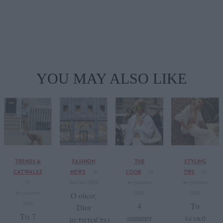
YOU MAY ALSO LIKE
TRENDS &
FASHION
THE
STYLING
CATWALKS
NEWS
LOOK
TIPS
30
05
02
07
Ιουλίου 2026
Αυγούστου
Αυγούστου
Αυγούστου
2026
2026
Ο οίκος
2026
4
Το
Dior
Τα 7
summer
λευκό
μετατρέπει