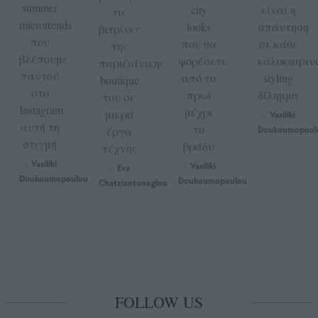
summer
city
είναι η
τις
microtrends
looks
απάντηση
βιτρίνες
που
που θα
σε κάθε
της
βλέπουμε
φορέσετε
καλοκαιριν
παριζιάνικης
παντού
από το
styling
boutique
στο
πρωί
δίλημμα
του σε
Instagram
μέχρι
μικρά
Vasiliki
by
αυτή τη
το
έργα
Doukoumopoul
στιγμή
βράδυ
τέχνης
Vasiliki
Vasiliki
by
Eva
by
by
Doukoumopoulou
Doukoumopoulou
Chatziantonoglou
FOLLOW US