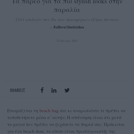
Τα παρεό για τα πιο stylish looks στην
παραλία
12+1 επιλογές που θα σας προσφέρουν έξτρα πόντους
Kallirroi Simitzidou
by
23 Ιουλίου 2022
SHARE IT
Ετοιμάζεται τη
beach bag
σας κι αναρωτιέστε τι πρέπει να
τοποθετήσετε μέσα σ΄αυτήν; Η απάντηση είναι ότι μετά
το μαγιό δεν πρέπει να ξεχάσετε το παρεό σας. Πρόκειται
για ένα beach item, το οποίο είναι πρωταγωνιστής της