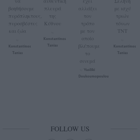
να
αυθεντική
έχει
Σελήνη
βοηθήσουμε
πλευρά
αλλάξει
με ισχύ
πυρόπληκτους,
της
τον
τριών
πυροσβέστες
Κύθνου
τρόπο
τόνων
και ζώα
με τον
TNT
by
οποίο
Konstantinos
by
by
Tanias
βλέπουμε
Konstantinos
Konstantinos
Tanias
το
Tanias
σινεμά
Vasiliki
by
Doukoumopoulou
FOLLOW US