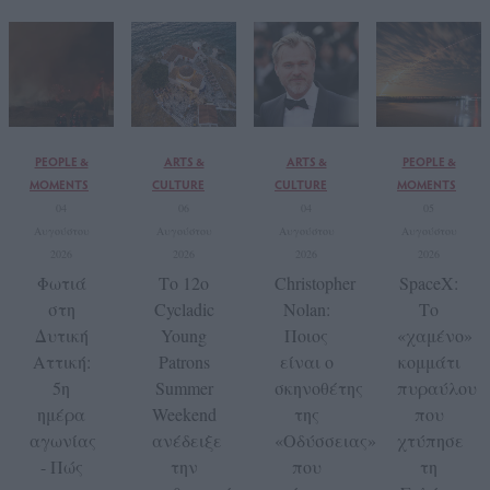
PEOPLE &
ARTS &
ARTS &
PEOPLE &
MOMENTS
CULTURE
CULTURE
MOMENTS
04
06
04
05
Αυγούστου
Αυγούστου
Αυγούστου
Αυγούστου
2026
2026
2026
2026
Φωτιά
Το 12ο
Christopher
SpaceX:
στη
Cycladic
Nolan:
Το
Δυτική
Young
Ποιος
«χαμένο»
Αττική:
Patrons
είναι ο
κομμάτι
5η
Summer
σκηνοθέτης
πυραύλου
ημέρα
Weekend
της
που
αγωνίας
ανέδειξε
«Οδύσσειας»
χτύπησε
- Πώς
την
που
τη