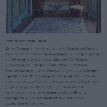
Photo by Architectural Digest
Σε αντίθεση με τη λιτότητα, τα στιλ Μπαρόκ και Ροκοκό
έφεραν στο προσκήνιο τη διακόσμηση ως μορφή έκφρασης
δύναμης και του συναισθήματος
της
. Το Μπαρόκ
μεγαλοπρέπεια
έντονη
χαρακτηρίζεται από
και
δραματικότητα
ανάλαφρες
, ενώ το Ροκοκό εισάγει πιο
γραμμές
καμπύλες
φωτεινά χρώματα
,
και
. Αυτές οι
τάσεις επηρέασαν βαθιά την έννοια της πολυτέλειας στον
χώρο. Σήμερα, οι επιρροές τους εμφανίζονται σε
διακοσμητικά μοτίβα
λεπτομέρειες όπως τα
, τα
υφάσματα
statement έπιπλα
και τα
που δίνουν
χαρακτήρα σε έναν χώρο.