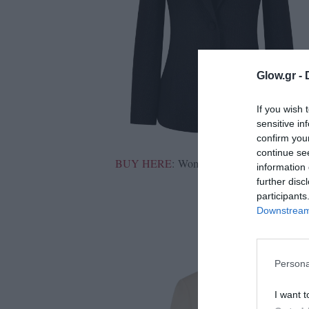
ολιτική
ookies
αυτότητα
Glow.gr -
If you wish 
sensitive in
confirm you
continue se
BUY HERE
:
Women's Blazer,
Emporio Arm
information 
further disc
participants
Downstream 
Persona
I want t