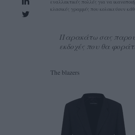
εναλλακτικές πολλές για να ικανοποιήσο
UBSCRIPTIONS
κλασικές γραμμές που κολακεύουν κάθ
GLOW
IVING
0
Παρακάτω σας παρουσ
ρόνια
εκδοχές που θα φοράτε
NEW
The blazers
ISSUE
ροι
ρήσης
ολιτική
πορρήτου