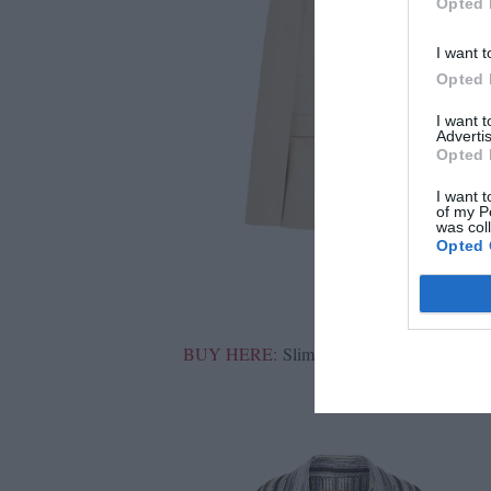
Opted 
I want t
Opted 
I want 
Advertis
Opted 
I want t
of my P
was col
Opted 
BUY HERE:
Slim-fit twill blazer, Max Ma