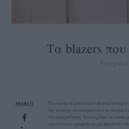
OLLOW
S
Τα blazers που
Τα σχέδια
ABOUT
CONTACT
GLOW
NEWSLETTER
ΣΗΜΕΙΑ
Τα
σακάκια
αποτελούν βασικό στοιχεί
SHARE IT
ΔΙΑΝΟΜΗΣ
της άνοιξης αναλαμβάνουν κι ακόμα ένα
πιο απαραίτητα. Ένα σχέδιο, το οποίο 
DVERTISE
πρωινά στο γραφείο μέχρι βραδινές εξ
ITEMAP