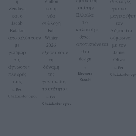
έμπνευση
η
Vuitton
συνταγές
από την
Zendaya
και η
για να
Ελλάδα:
και ο
νέα
μαγειρέψετ
Το
Jacob
συλλογή
τον
καλοκαίρι,
Batalon
Fall
Αύγουστο
όπως
αποκαλύπτουν
Winter
σύμφωνα
αποτυπώνεται
με
2026
με τον
στο
χιούμορ
εξερευνούν
Jamie
design
τις
τη
Oliver
άγνωστες
δύναμη
Eva
by
by
πλευρές
της
Eleonora
Chatziantonogl
Kanaki
τους
γυναικείας
ταυτότητας
Eva
by
Chatziantonoglou
Eva
by
Chatziantonoglou