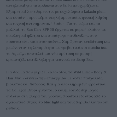
αντηλιακό για το πρόσωπο που δε θα αποχωρίζεστε.
Εξαιρετικά λεπτόρρευστο, με εκχυλίσματα kakadu plum
και εκτοΐνη, προσφέρει υψηλή προστασία, φυσική λάμψη
και ισχυρή αντιγηραντική δράση. Για το σώμα και τα
μαλλιά, το Sun Care SPF 30 έρχεται σε μορφή ελαίου, με
οικολογικά φίλτρα και παράγωγο πανθενόλης, που
προστατεύει και καταπραΰνει. Χαρίζοντας ενυδάτωση και
μειώνοντας τη λιπαρότητα με πρεβιοτικά και matcha tea,
το AquaLys αποτελεί μια νέα πρόταση σε μορφή
κρεμοτζέλ, κατάλληλη για νεανικές επιδερμίδες.
Για άρωμα που μυρίζει καλοκαίρι, το Wild Lilac - Body &
Hair Mist «ντύνει» την επιδερμίδα με νότες πασχαλιάς,
βιολέτας και πούδρας. Και για ολοκληρωμένη φροντίδα,
τα Collagen Drops γίνονται ο καθημερινός σύμμαχος
ενάντια στη φθορά του χρόνου, προστατεύοντας από το
οξειδωτικό στρες, το blue light και τους περιβαλλοντικούς
ρύπους.