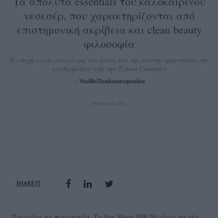
Τα απόλυτα essentials του καλοκαιρινού
νεσεσέρ, που χαρακτηρίζονται από
επιστημονική ακρίβεια και clean beauty
φιλοσοφία
Η εποχή είναι συνώνυμη του ήλιου και της σωστής φροντίδας της
επιδερμίδας από την Tzimas Cosmetics
Vasiliki Doukoumopoulou
by
04 Ιουλίου 2025
SHARE IT
Ξεκινάμε με προστασία. Το Sun Shine SPF 50 είναι το νέο