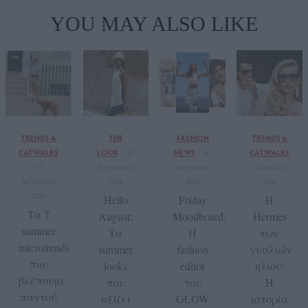
YOU MAY ALSO LIKE
TRENDS &
THE
FASHION
TRENDS &
CATWALKS
LOOK
NEWS
CATWALKS
01
07
07
Αυγούστου
Αυγούστου
30 Ιουλίου
Αυγούστου
2026
2026
2026
2026
Hello
Friday
Η
Τα 7
August:
Moodboard:
Hermès
summer
Τα
Η
των
microtrends
summer
fashion
γυαλιών
που
looks
editor
ηλίου:
βλέπουμε
που
του
Η
παντού
αξίζει
GLOW
ιστορία