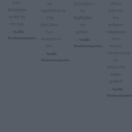
στο
να
ξεχωρίζει
πίσω
Instagram
προσθέσετε
τα
από τα
αυτή τη
στη
highlights
πιο
στιγμή
βαλίτσα
της
ποθητά
των
μόδας
sunglasses
Vasiliki
by
Doukoumopoulou
διακοπών
που
Vasiliki
by
σας
πλέον
Doukoumopoulou
αποτελούν
Vasiliki
by
το
Doukoumopoulou
απόλυτο
status
symbol
Vasiliki
by
Doukoumopoul