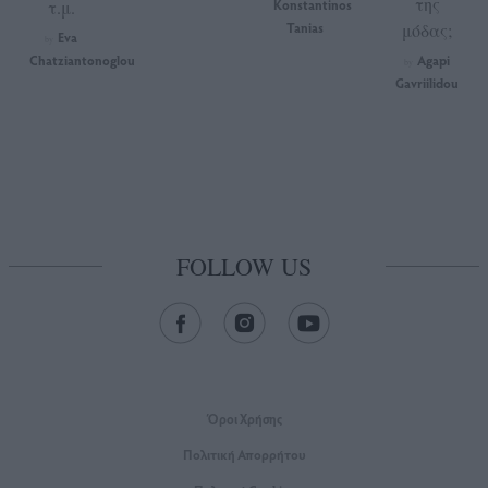
της
τ.μ.
Konstantinos
Tanias
μόδας;
Eva
by
Chatziantonoglou
Agapi
by
Gavriilidou
FOLLOW US
Όροι Xρήσης
Πολιτική Απορρήτου