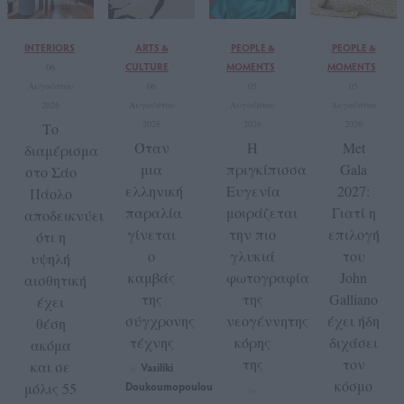
INTERIORS
ARTS &
PEOPLE &
PEOPLE &
CULTURE
MOMENTS
MOMENTS
06
Αυγούστου
06
05
05
2026
Αυγούστου
Αυγούστου
Αυγούστου
2026
2026
2026
Το
Όταν
Η
Met
διαμέρισμα
μια
πριγκίπισσα
Gala
στο Σάο
ελληνική
Ευγενία
2027:
Πάολο
παραλία
μοιράζεται
Γιατί η
αποδεικνύει
γίνεται
την πιο
επιλογή
ότι η
ο
γλυκιά
του
υψηλή
καμβάς
φωτογραφία
John
αισθητική
της
της
Galliano
έχει
σύγχρονης
νεογέννητης
έχει ήδη
θέση
τέχνης
κόρης
διχάσει
ακόμα
της
τον
και σε
Vasiliki
by
κόσμο
μόλις 55
Doukoumopoulou
by