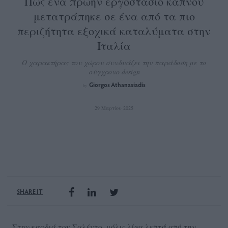
Πώς ένα πρώην εργοστάσιο καπνού
μετατράπηκε σε ένα από τα πιο
περιζήτητα εξοχικά καταλύματα στην
Ιταλία
Ο χαρακτήρας του χώρου συνδυάζει την παράδοση με το
σύγχρονο design
Giorgos Athanasiadis
by
29 Μαρτίου 2025
SHARE IT
Στην καρδιά του Σαλέντο, μόλις λίγα λεπτά από την