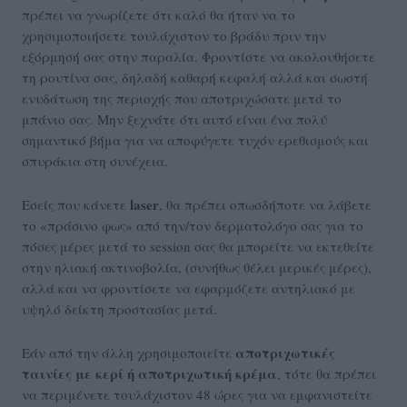
πρέπει να γνωρίζετε ότι καλό θα ήταν να το
χρησιμοποιήσετε τουλάχιστον το βράδυ πριν την
εξόρμησή σας στην παραλία. Φροντίστε να ακολουθήσετε
τη ρουτίνα σας, δηλαδή καθαρή κεφαλή αλλά και σωστή
ενυδάτωση της περιοχής που αποτριχώσατε μετά το
μπάνιο σας. Μην ξεχνάτε ότι αυτό είναι ένα πολύ
σημαντικό βήμα για να αποφύγετε τυχόν ερεθισμούς και
σπυράκια στη συνέχεια.
laser
Εσείς που κάνετε
, θα πρέπει οπωσδήποτε να λάβετε
το «πράσινο φως» από την/τον δερματολόγο σας για το
πόσες μέρες μετά το session σας θα μπορείτε να εκτεθείτε
στην ηλιακή ακτινοβολία, (συνήθως θέλει μερικές μέρες),
αλλά και να φροντίσετε να εφαρμόζετε αντηλιακό με
υψηλό δείκτη προστασίας μετά.
αποτριχωτικές
Εάν από την άλλη χρησιμοποιείτε
ταινίες με κερί ή αποτριχωτική κρέμα
, τότε θα πρέπει
να περιμένετε τουλάχιστον 48 ώρες για να εμφανιστείτε