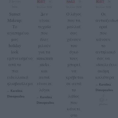
BODY
NAILS
BODY
27 Ιουλίου
31
25
26
2026
Ιουλίου 2026
Ιουλίου 2026
Ιουλίου 2026
Sunset
Δεν
Ο λόγος
Οι
Makeup:
είναι
που τα
αντιοξειδωτ
Το
τυχαίο
μαλλιά
οροί
αγαπημένο
που
σας
που
μας
όλες
χάνουν
κάνουν
holiday
μιλούν
τον
το
look
για τα
όγκο
αντηλιακό
εμπνευσμένo
sunscreen
τους
σας να
από το
sticks
μπορεί
«δουλεύει»
πιο
και
να
ακόμη
ειδυλλιακό
αυτοί
κρύβεται
καλύτερα
ηλιοβασίλεμα
είναι οι
σε αυτό
Karolina
by
λόγοι
το
Dimopoulou
Karolina
by
λάθος
|
Dimopoulou
Karolina
by
7
που
Dimopoulou
photos
κάνετε
στο