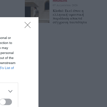
07 Αυγούστου 2026
Klothó: Εκεί όπου η
ελληνική υφαντική
παράδοση αποκτά
σύγχρονη ταυτότητα
sonal or
ection to
ou may
 personal
out of the
 downstream
B’s List of