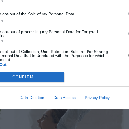
In
δείχνει αυτό που επιθυμείτε. Αφήστε ελεύθερο τον εαυτό
 θα δείτε ότι βαθιά μέσα σας πάντα υπερισχύει μια επιλογή,
o opt-out of the Sale of my Personal Data.
 αποφάσεις, αυτές που θα σας οδηγήσουν σε καλύτερα
In
εύκολες.
to opt-out of processing my Personal Data for Targeted
ing.
In
o opt-out of Collection, Use, Retention, Sale, and/or Sharing
ersonal Data that Is Unrelated with the Purposes for which it
lected.
Out
CONFIRM
Data Deletion
Data Access
Privacy Policy