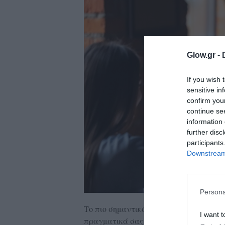
ολιτική
ookies
αυτότητα
Glow.gr -
If you wish 
sensitive in
confirm you
continue se
information 
further disc
participants
Downstream 
Persona
Το πιο σημαντικό βήμα για να επιλέξετ
I want t
πραγματικά σας γεμίζει. Μερικές φορές