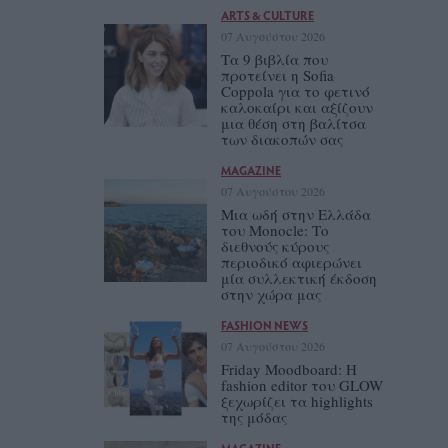
ARTS & CULTURE
07 Αυγούστου 2026
Τα 9 βιβλία που
προτείνει η Sofia
Coppola για το φετινό
καλοκαίρι και αξίζουν
μια θέση στη βαλίτσα
των διακοπών σας
MAGAZINE
07 Αυγούστου 2026
Μια ωδή στην Ελλάδα
του Monocle: Το
διεθνούς κύρους
περιοδικό αφιερώνει
μία συλλεκτική έκδοση
στην χώρα μας
FASHION NEWS
07 Αυγούστου 2026
Friday Moodboard: Η
fashion editor του GLOW
ξεχωρίζει τα highlights
της μόδας
MAGAZINE