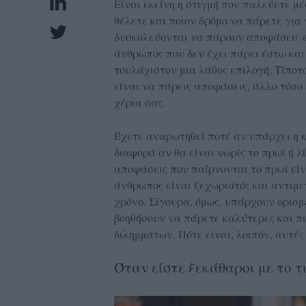
Είναι εκείνη η στιγμή που παλεύετε μ
UBSCRIPTIONS
θέλετε και ποιoν δρόμο να πάρετε για
GLOW
δυσκολεύονται να πάρουν αποφάσεις επ
άνθρωπος που δεν έχει πάρει έστω και
IVING
τουλάχιστον μια λάθος επιλογή; Τίποτ
0
είναι να πάρεις αποφάσεις, άλλο τόσο
ρόνια
χέρια σας.
Έχετε αναρωτηθεί ποτέ αν υπάρχει η κ
NEW
διαφορά αν θα είναι νωρίς το πρωί ή λί
αποφάσεις που παίρνονται το πρωί είνα
ISSUE
άνθρωπος είναι ξεχωριστός και αντιμετ
χρόνο. Σίγουρα, όμως, υπάρχουν ορισμ
βοηθήσουν να πάρετε καλύτερες και πι
διλημμάτων. Πότε είναι, λοιπόν, αυτές 
ροι
ρήσης
Όταν είστε ξεκάθαροι με το τ
ολιτική
πορρήτου