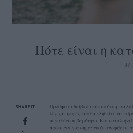
OLLOW
S
Πότε είναι η κα
Μά
ABOUT
CONTACT
GLOW
NEWSLETTER
ΣΗΜΕΙΑ
Πρόσφατα διάβασα κάπου ότι η πιο λάθ
SHARE IT
ΔΙΑΝΟΜΗΣ
λίγες οι φορές που θα κληθείτε να πάρ
μεγαλύτερη βαρύτητα. Και καταλαβαίν
DVERTISE
πρόκειται για σημαντικές αποφάσεις π
ITEMAP