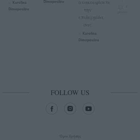
Dimopoulou
ανακουφίσετε
|
Karolina
by
7
Dimopoulou
την
photos
επιδερμίδα
σας
Karolina
by
Dimopoulou
FOLLOW US
Όροι Xρήσης