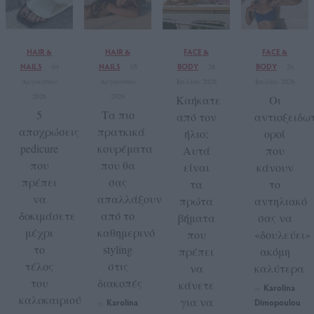
HAIR &
HAIR &
FACE &
FACE &
NAILS
NAILS
BODY
BODY
04
05
28
26
Αυγούστου
Αυγούστου
Ιουλίου 2026
Ιουλίου 2026
2026
2026
Καήκατε
Οι
5
Τα πιο
από τον
αντιοξειδωτ
αποχρώσεις
πρατκικά
ήλιο;
οροί
pedicure
κουρέματα
Αυτά
που
που
που θα
είναι
κάνουν
πρέπει
σας
τα
το
να
απαλλάξουν
πρώτα
αντηλιακό
δοκιμάσετε
από το
βήματα
σας να
μέχρι
καθημερινό
που
«δουλεύει»
το
styling
πρέπει
ακόμη
τέλος
στις
να
καλύτερα
του
διακοπές
κάνετε
Karolina
by
καλοκαιριού
για να
Karolina
Dimopoulou
by