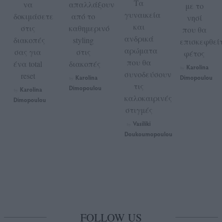
Τα
να
απαλλάξουν
με το
γυναικεία
δοκιμάσετε
από το
νησί
και
στις
καθημερινό
που θα
ανδρικά
διακοπές
styling
επισκεφθεί
αρώματα
σας για
στις
φέτος
που θα
ένα total
διακοπές
Karolina
by
συνοδεύσουν
reset
Karolina
Dimopoulou
by
τις
Dimopoulou
Karolina
by
καλοκαιρινές
Dimopoulou
στιγμές
Vasiliki
by
Doukoumopoulou
FOLLOW US