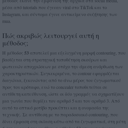
μέθοδος έ
κανε την εμφάνισή της αρχικά στα social media,
μέσα από tutorials που έγιναν viral στο TikTok και το
Instagram, και σύντομα έγινε αντικείμενο συζήτησης των
mua.
Πώς ακριβώς λειτουργεί αυτή η
μέθοδος;
53
H μέθοδος
αποτελεί μια εξελιγμένη μορφή contouring, που
βασίζεται στη στρατηγική τοποθέτηση σκούρων και
φωτεινών αποχρώσεων με στόχο την άμεση ανόρθωση των
χαρακτηριστικών. Συγκεκριμένα, το contour εφαρμόζεται
διαγώνια, ξεκινώντας από το άνω μέρος του ζυγωματικού
προς τον κρόταφο, ενώ το concealer τοποθετείται σε
αντίθετη κατεύθυνση, ώστε οι δύο γραμμές να σχηματίζουν
μια γωνία που θυμίζει τον αριθμό 5 και τον αριθμό 3. Από
αυτό το οπτικό μοτίβο προκύπτει και η ονομασία της
τεχνικής.
Σε αντίθεση με το παραδοσιακό contouring, που
δίνει έμφαση στη σκίαση κάτω από τα ζυγωματικά, στη μύτη