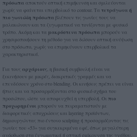
πρόσωπα
αποκτούν οπτική επιμήκυνση και σμιλεύονται
τετράγωνα ή
χωρίς να φαίνεται υπερβολικό το contour. Τα
πιο γωνιώδη πρόσωπα
βλέπουν τις γωνίες τους να
μαλακώνουν και τα ζυγωματικά να τονίζονται με φυσικό
μακρόστενα πρόσωπα
τρόπο. Ακόμη και τα
μπορούν να
χρησιμοποιήσουν τη μέθοδο για να δώσουν οπτική ανύψωση
στο πρόσωπο, χωρίς να επιμηκύνουν υπερβολικά τα
χαρακτηριστικά.
αρχάριους
Για τους
, η βασική συμβουλή είναι να
ξεκινήσουν με μικρές, διακριτικές γραμμές και να
επενδύσουν χρόνο στο blending. Οι κινήσεις πρέπει να είναι
ήπιες και να προσαρμόζονται στο φυσικό σχήμα του
πιο
προσώπου, ώστε να αποφευχθεί η υπερβολή. Οι
προχωρημένοι
μπορούν να πειραματιστούν με
διαφορετικές αποχρώσεις και layering προϊόντων,
δημιουργώντας πιο έντονο sculpting ή προσαρμόζοντας τις
γωνίες του «53» για συγκεκριμένα εφέ, όπως μεγαλύτερη
ανόρθωση στα ζυγωματικά ή οπτική σμίκρυνση της γνάθου.