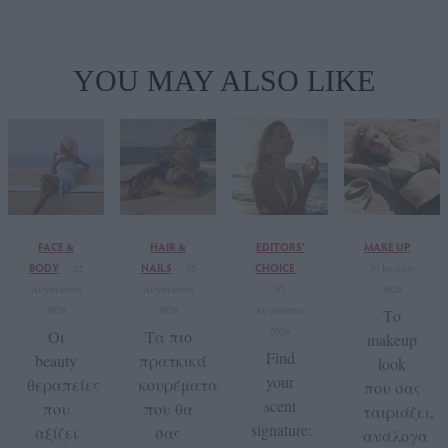
YOU MAY ALSO LIKE
FACE &
HAIR &
EDITORS'
MAKE UP
BODY
NAILS
CHOICE
02
05
30 Ιουλίου
Αυγούστου
Αυγούστου
07
2026
2026
2026
Αυγούστου
Το
2026
Οι
Τα πιο
makeup
Find
beauty
πρατκικά
look
your
θεραπείες
κουρέματα
που σας
scent
που
που θα
ταιριάζει,
signature:
αξίζει
σας
ανάλογα