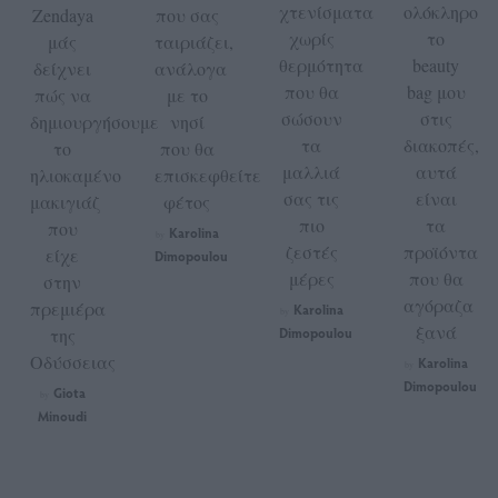
χτενίσματα
ολόκληρο
Zendaya
που σας
χωρίς
το
μάς
ταιριάζει,
θερμότητα
beauty
δείχνει
ανάλογα
που θα
bag μου
πώς να
με το
σώσουν
στις
δημιουργήσουμε
νησί
τα
διακοπές,
το
που θα
μαλλιά
αυτά
ηλιοκαμένο
επισκεφθείτε
σας τις
είναι
μακιγιάζ
φέτος
πιο
τα
που
Karolina
by
ζεστές
προϊόντα
είχε
Dimopoulou
μέρες
που θα
στην
αγόραζα
πρεμιέρα
Karolina
by
ξανά
της
Dimopoulou
Οδύσσειας
Karolina
by
Dimopoulou
Giota
by
Minoudi