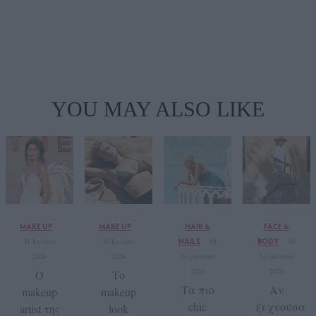
YOU MAY ALSO LIKE
MAKE UP
MAKE UP
HAIR &
FACE &
NAILS
BODY
31 Ιουλίου
30 Ιουλίου
01
08
2026
2026
Αυγούστου
Αυγούστου
2026
2026
Ο
Το
Τα πιο
Αν
makeup
makeup
chic
ξεχνούσα
artist της
look