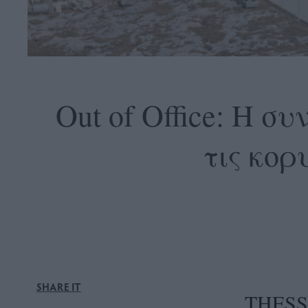
OLLOW
S
Out of Office: Η 
τις κορ
ABOUT
CONTACT
GLOW
NEWSLETTER
ΣΗΜΕΙΑ
ΔΙΑΝΟΜΗΣ
DVERTISE
SHARE IT
THESS
ITEMAP