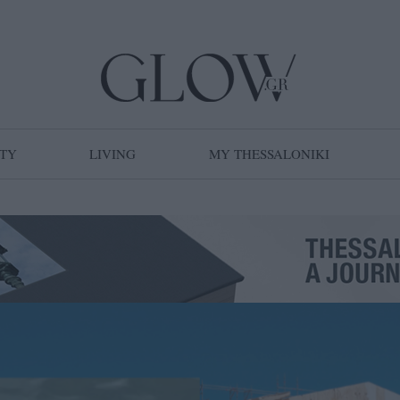
TY
LIVING
MY THESSALONIKI