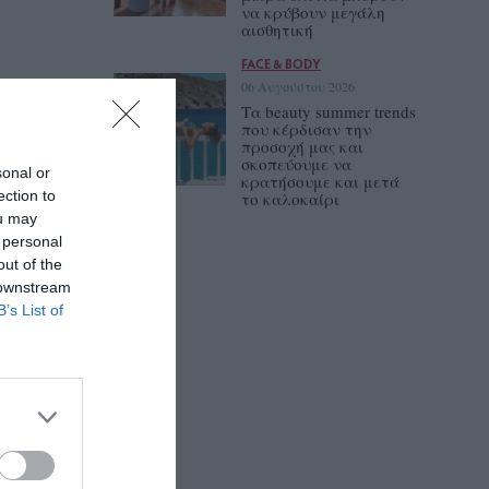
να κρύβουν μεγάλη
αισθητική
FACE & BODY
06 Αυγούστου 2026
Τα beauty summer trends
που κέρδισαν την
προσοχή μας και
σκοπεύουμε να
sonal or
κρατήσουμε και μετά
ection to
το καλοκαίρι
ou may
 personal
out of the
 downstream
B’s List of