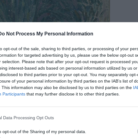
Do Not Process My Personal Information
to opt-out of the sale, sharing to third parties, or processing of your per
formation for targeted advertising by us, please use the below opt-out s
r selection. Please note that after your opt-out request is processed y
eing interest-based ads based on personal information utilized by us or
α, δεκαετία του 1910, Λάδι σε καμβά επικολλημένο σε
disclosed to third parties prior to your opt-out. You may separately opt-
νι, Συλλογή Yakov Rubinstein
losure of your personal information by third parties on the IAB’s list of
χνης - Συλλογή Κωστάκη
εγκαινιάζει σήμερα, στη Μονή
. This information may also be disclosed by us to third parties on the
IA
«Πίσω από τις πόρτες. Ο Κωστάκης
ες εκθέσεις. Η πρώτη
Participants
that may further disclose it to other third parties.
ταφέρει το κοινό στη Μόσχα του δεύτερου μισού του 20ού
ωστάκης και Γιάκοβ Ρούμπινσταϊν διαμορφώνουν παράλληλα
ές συλλογές της εποχής τους. Η δεύτερη έκθεση με τίτλο
l Data Processing Opt Outs
ό»
, παρουσιάζει 24 σοβιετικές γελοιογραφίες του συλλέκτη
 Αλμπέρτ, φωτίζοντας την ιδεολογική αντιπαράθεση μεταξύ
o opt-out of the Sharing of my personal data.
 «παρακμιακής» τέχνης της Δύσης. Και οι δύο εκθέσεις