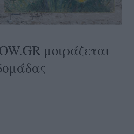
GLOW.GR μοιράζεται
βδομάδας