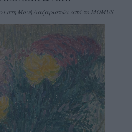
νται στη Μονή Λαζαριστών από το MOMUS