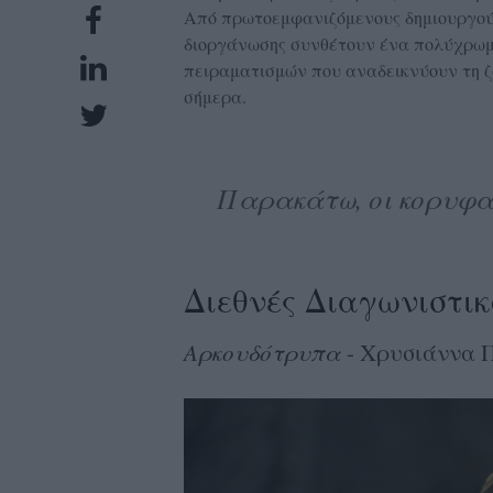
Από πρωτοεμφανιζόμενους δημιουργούς 
UBSCRIPTIONS
διοργάνωσης συνθέτουν ένα πολύχρωμ
GLOW
πειραματισμών που αναδεικνύουν τη ζ
IVING
σήμερα.
0
ρόνια
Παρακάτω, οι κορυφα
NEW
ISSUE
Διεθνές Διαγωνιστικ
Αρκουδότρυπα
- Χρυσιάννα 
ροι
ρήσης
ολιτική
πορρήτου