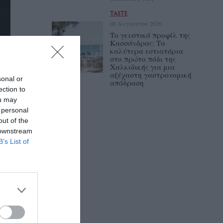
TASTE
08 Αυγούστου 2026
Το γευστικό προφίλ της
Κασσάνδρας: Τα
καλύτερα εστιατόρια
στο πρώτο πόδι της
Χαλκιδικής για μια
αξέχαστη γαστρονομική
sonal or
απόδραση
ection to
ou may
 personal
out of the
 downstream
B’s List of