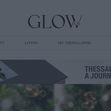
TY
LIVING
MY THESSALONIKI