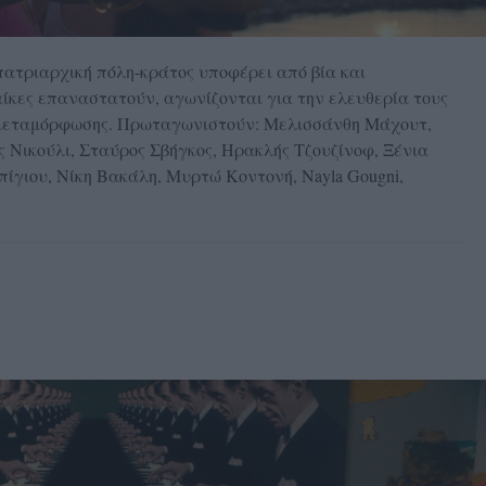
πατριαρχική πόλη-κράτος υποφέρει από βία και
ίκες επαναστατούν, αγωνίζονται για την ελευθερία τους
ι μεταμόρφωσης. Πρωταγωνιστούν: Μελισσάνθη Μάχουτ,
ς Νικούλι, Σταύρος Σβήγκος, Ηρακλής Τζουζίνοφ, Ξένια
ίγιου, Νίκη Βακάλη, Μυρτώ Κοντονή, Nayla Gougni,