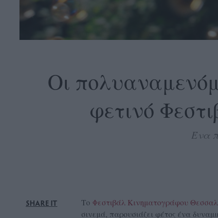
OLLOW
S
Οι πολυαναμενόμε
φετινό Φεστ
ABOUT
CONTACT
Ένα π
GLOW
NEWSLETTER
ΣΗΜΕΙΑ
ΔΙΑΝΟΜΗΣ
DVERTISE
Το
Φεστιβάλ Κινηματογράφου Θεσσαλ
SHARE IT
ITEMAP
σινεμά, παρουσιάζει φέτος ένα δυναμ