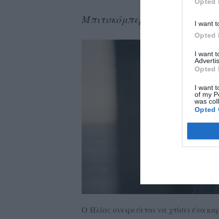
Opted 
Μπιτσκόμπερ
– Αριστοτέλης
I want t
Opted 
I want 
Advertis
Opted 
I want t
of my P
was col
Opted 
Ο Ηλίας ονειρεύεται να χτίσει ένα κα