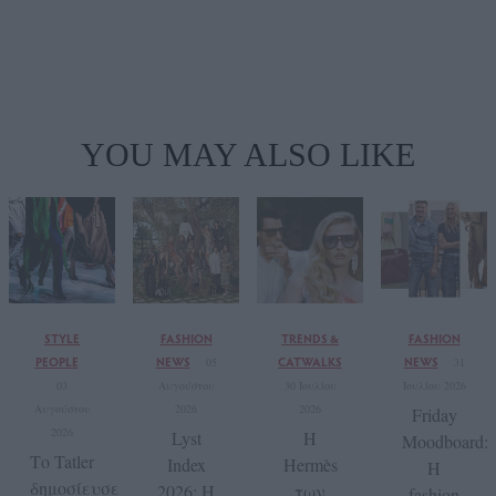
YOU MAY ALSO LIKE
STYLE
FASHION
TRENDS &
FASHION
PEOPLE
NEWS
CATWALKS
NEWS
05
31
03
Αυγούστου
30 Ιουλίου
Ιουλίου 2026
Αυγούστου
2026
2026
Friday
2026
Lyst
Η
Moodboard:
Το Tatler
Index
Hermès
Η
δημοσίευσε
2026: Η
των
fashion