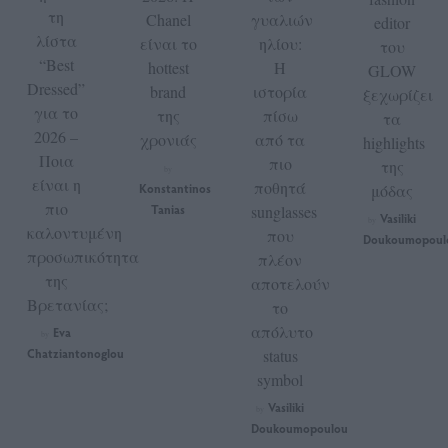
τη
Chanel
γυαλιών
editor
λίστα
είναι το
ηλίου:
του
“Best
hottest
Η
GLOW
Dressed”
brand
ιστορία
ξεχωρίζει
για το
της
πίσω
τα
2026 –
χρονιάς
από τα
highlights
Ποια
πιο
της
by
είναι η
ποθητά
Konstantinos
μόδας
πιο
Tanias
sunglasses
Vasiliki
by
καλοντυμένη
που
Doukoumopoul
προσωπικότητα
πλέον
της
αποτελούν
Βρετανίας;
το
απόλυτο
Eva
by
Chatziantonoglou
status
symbol
Vasiliki
by
Doukoumopoulou