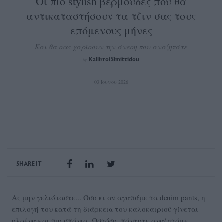
Οι πιο stylish βερμούδες που θα
αντικαταστήσουν τα τζιν σας τους
επόμενους μήνες
Και θα σας χαρίσουν την άνεση που αναζητάτε
Kallirroi Simitzidou
by
03 Ιουνίου 2026
SHARE IT
Ας μην γελιόμαστε... Όσο κι αν αγαπάμε τα denim pants, η
επιλογή του κατά τη διάρκεια του καλοκαιριού γίνεται
ολοένα και πιο σπάνια. Ωστόσο, πάντοτε αναζητάμε