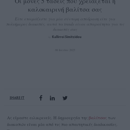
Οι μόνες 5 τάσεις που χρειάζεται η
καλοκαιρινή βαλίτσα σας
Είτε ετοιμάζεστε για μία σύντομη απόδραση είτε για
πολυήμερες διακοπές, αυτά τα trends είναι απαραίτητα για τις
διακοπές σας
Kallirroi Simitzidou
by
06 Ιουνίου 2025
SHARE IT
Ας είμαστε ειλικρινείς. Η δημιουργία της
βαλίτσας
των
διακοπών είναι μία από τις πιο απαιτητικές διαδικασίες.