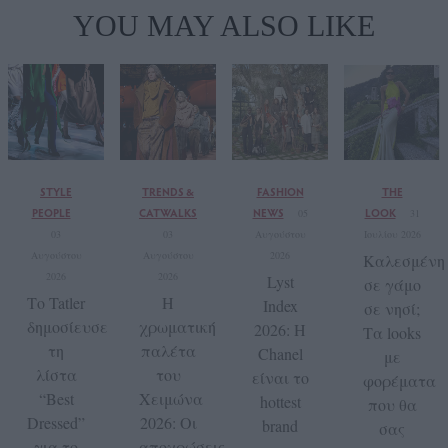
YOU MAY ALSO LIKE
STYLE
TRENDS &
FASHION
THE
PEOPLE
CATWALKS
NEWS
LOOK
05
31
03
03
Αυγούστου
Ιουλίου 2026
Αυγούστου
Αυγούστου
2026
Καλεσμένη
2026
2026
Lyst
σε γάμο
Το Tatler
Η
Index
σε νησί;
δημοσίευσε
χρωματική
2026: Η
Τα looks
τη
παλέτα
Chanel
με
λίστα
του
είναι το
φορέματα
“Best
Χειμώνα
hottest
που θα
Dressed”
2026: Οι
brand
σας
για το
αποχρώσεις