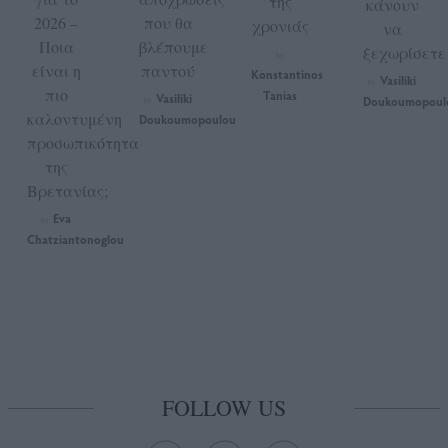
της
κάνουν
2026 –
που θα
χρονιάς
να
Ποια
βλέπουμε
ξεχωρίσετε
by
είναι η
παντού
Konstantinos
Vasiliki
by
πιο
Tanias
Vasiliki
Doukoumopoul
by
καλοντυμένη
Doukoumopoulou
προσωπικότητα
της
Βρετανίας;
Eva
by
Chatziantonoglou
FOLLOW US