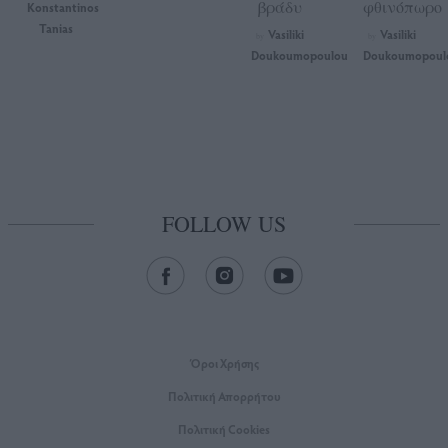
βράδυ
φθινόπωρο
Konstantinos
Tanias
Vasiliki
Vasiliki
by
by
Doukoumopoulou
Doukoumopoul
FOLLOW US
Όροι Xρήσης
Πολιτική Απορρήτου
Πολιτική Cookies