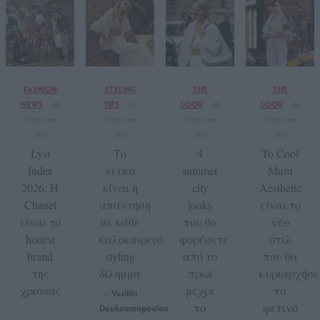
FASHION
STYLING
THE
THE
NEWS
TIPS
LOOK
LOOK
05
02
05
06
Αυγούστου
Αυγούστου
Αυγούστου
Αυγούστου
2026
2026
2026
2026
Lyst
Το
4
To Cool
Index
λευκό
summer
Mum
2026: Η
είναι η
city
Aesthetic
Chanel
απάντηση
looks
είναι το
είναι το
σε κάθε
που θα
νέο
hottest
καλοκαιρινό
φορέσετε
στιλ
brand
styling
από το
που θα
της
δίλημμα
πρωί
κυριαρχήσε
χρονιάς
μέχρι
το
Vasiliki
by
το
φετινό
Doukoumopoulou
by