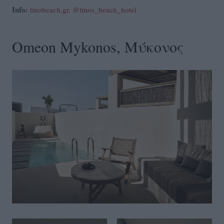
Info:
tinobeach.gr
,
@tinos_beach_hotel
Omeon Mykonos, Μύκονος