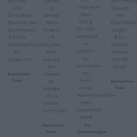
Ελλάδα
Χρυσή
πρωταθλήτ
ελληνικών
στο
η
Ευρώπης
bars:
Παγκόσμιο
Εθνική
στο
Πώς η
Πρωτάθλημα
Πόλο
Πρωτάθλημ
Ελλάδα
Κωπηλασίας
Ανδρών
Στίβου
κατάφερε
Κ23 στο
- Η
Κ18 -
να
Ντούισμπουργκ
Ελλάδα
Έγραψε
αλλάξει
της
στην
ιστορία
την
Γερμανίας
κορυφή
στα 400
κουλτούρα
του
μέτρα
by
του
κόσμου
Konstantinos
by
ποτού
Tanias
με
Konstantinos
και να
θρίαμβο
Tanias
πρωταγωνιστήσει
15-14
στην
επί της
ευρωπαϊκή
Ουγγαρίας
σκηνή
by
Konstantinos
Eva
by
Tanias
Chatziantonoglou