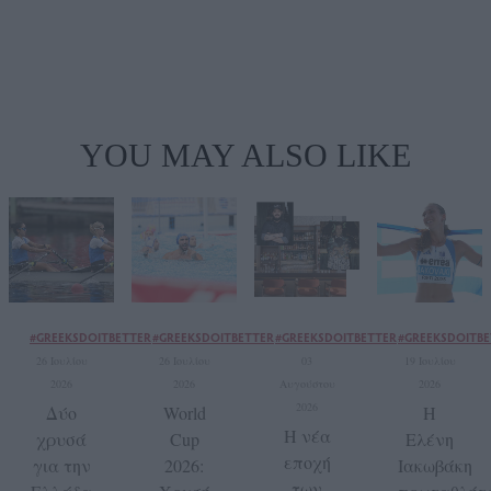
YOU MAY ALSO LIKE
#GREEKSDOITBETTER
#GREEKSDOITBETTER
#GREEKSDOITBETTER
#GREEKSDOITBE
26 Ιουλίου
26 Ιουλίου
03
19 Ιουλίου
2026
2026
Αυγούστου
2026
2026
Δύο
World
Η
Η νέα
χρυσά
Cup
Ελένη
εποχή
για την
2026:
Ιακωβάκη
των