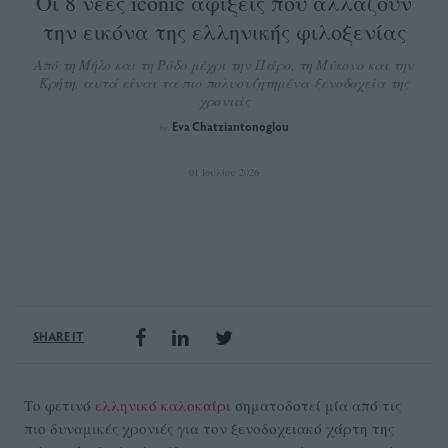
Οι 8 νέες iconic αφίξεις που αλλάζουν
την εικόνα της ελληνικής φιλοξενίας
Από τη Μήλο και τη Ρόδο μέχρι την Πάρο, τη Μύκονο και την
Κρήτη, αυτά είναι τα πιο πολυσυζητημένα ξενοδοχεία της
χρονιάς
Eva Chatziantonoglou
by
01 Ιουλίου 2026
SHARE IT
Το φετινό
ελληνικό καλοκαίρι
σηματοδοτεί μία από τις
πιο δυναμικές χρονιές για τον ξενοδοχειακό χάρτη της