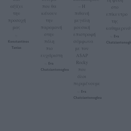
αξίζει
που θα
– Η
στο
την
κάνουν
πιθανή
επίκεντρο
προσοχή
την
μεγάλη
της
μας
παραμονή
μουσική
καθημερινό
στην
επιστροφή
Eva
by
by
πόλη
σύμφωνα
Konstantinos
Chatziantonogl
Tanias
πιο
με τον
ευχάριστη
A$AP
Rocky
Eva
by
που
Chatziantonoglou
όλοι
περιμένουμε
Eva
by
Chatziantonoglou