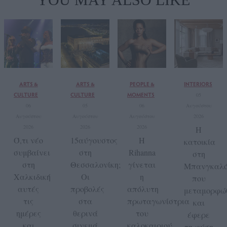
ARTS &
ARTS &
PEOPLE &
INTERIORS
CULTURE
CULTURE
MOMENTS
05
06
05
06
Αυγούστου
Αυγούστου
Αυγούστου
Αυγούστου
2026
2026
2026
2026
H
Ό,τι νέο
15αύγουστος
Η
κατοικία
συμβαίνει
στη
Rihanna
στη
στη
Θεσσαλονίκη;
γίνεται
Μπανγκαλ
Χαλκιδική
Οι
η
που
αυτές
προβολές
απόλυτη
μεταμορφώ
τις
στα
πρωταγωνίστρια
και
ημέρες
θερινά
του
έφερε
και
σινεμά
καλοκαιριού
τη φύση