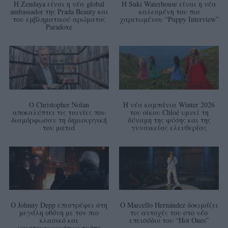
Η Zendaya είναι η νέα global
Η Suki Waterhouse είναι η νέα
ambassador της Prada Beauty και
καλεσμένη του πιο
του εμβληματικού αρώματος
χαριτωμένου “Puppy Interview”
Paradoxe
Ο Christopher Nolan
Η νέα καμπάνια Winter 2026
αποκαλύπτει τις ταινίες που
του οίκου Chloé υμνεί τη
διαμόρφωσαν τη δημιουργική
δύναμη της φύσης και της
του ματιά
γυναικείας ελευθερίας
Ο Johnny Depp επιστρέφει στη
Ο Marcello Hernández δοκιμάζει
μεγάλη οθόνη με τον πιο
τις αντοχές του στο νέο
κλασικό και
επεισόδιο του “Hot Ones”
χριστουγεννιάτικο τρόπο