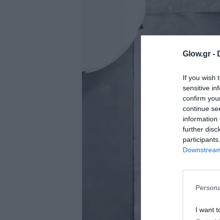
ολιτική
ookies
αυτότητα
Glow.gr -
If you wish 
sensitive in
confirm you
continue se
information 
further disc
participants
Downstream 
Persona
I want t