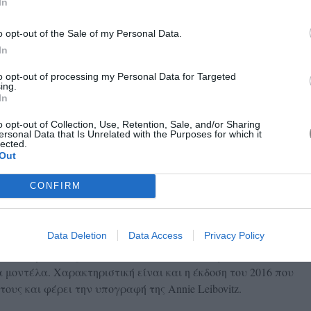
In
o opt-out of the Sale of my Personal Data.
In
to opt-out of processing my Personal Data for Targeted
ing.
In
o opt-out of Collection, Use, Retention, Sale, and/or Sharing
ersonal Data that Is Unrelated with the Purposes for which it
lected.
Out
CONFIRM
 το Pirelli Calendar έχει περάσει πολύ δυνατά μηνύματα για
ως είναι το diversity και το women’s empowerment, με τους
 τέλη της δεκαετίας του 2000 οι φωτογράφοι που
Data Deletion
Data Access
Privacy Policy
 συνεργάζονται με μοντέλα και celebrities κάθε
 2018 με concept “Adventures in Wonderland” για την οποία ο
μοντέλα. Χαρακτηριστική είναι και η έκδοση του 2016 που
ους και φέρει την υπογραφή της Annie Leibovitz.