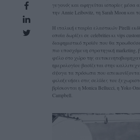
γεγονός και αφηγείται ιστορίες μέσα 
UBSCRIPTIONS
την Annie Leibovitz, τη Sarah Moon και 
GLOW
IVING
Η ιταλική εταιρία ελαστικών Pirelli εκ
0
οποία δωρίζει σε celebrities κι vips cus
διαφημιστικό προϊόν που θα προωθούσε 
ρόνια
πιο υποσχόμενη στρατηγική marketing, 
φύλο στο χώρο της αυτοκινητοβιομηχαν
ημερολογίου βασίζεται στην καλλιτεχ
NEW
άψογα τα πρόσωπα που απεικονίζονται 
φιλοξενήσει στις σελίδες του ξεχωρισ
ISSUE
βρίσκονται η Monica Bellucci, η Yoko Ono
Campbell.
ροι
ρήσης
ολιτική
πορρήτου