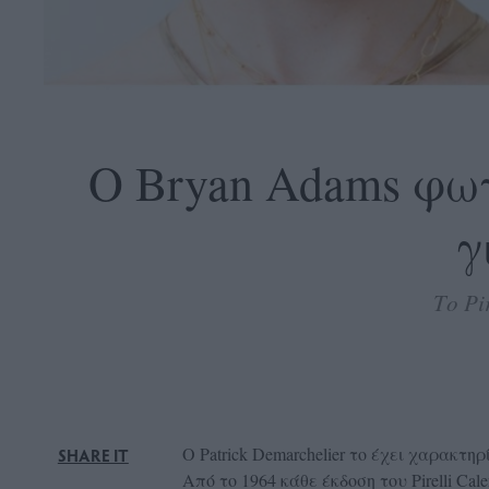
OLLOW
S
Ο Bryan Adams φω
γ
ABOUT
CONTACT
Το Pi
GLOW
NEWSLETTER
ΣΗΜΕΙΑ
ΔΙΑΝΟΜΗΣ
DVERTISE
O Patrick Demarchelier το έχει χαρακτηρ
SHARE IT
ITEMAP
Από το 1964 κάθε έκδοση του Pirelli C