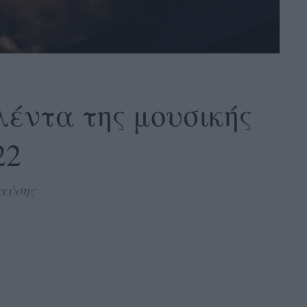
έντα της μουσικής
22
παύσης