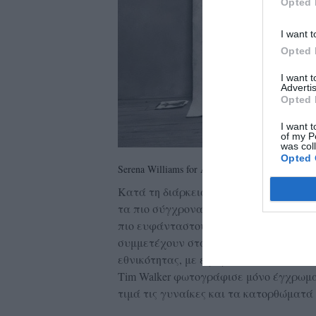
Opted 
I want t
Opted 
I want 
Advertis
Opted 
I want t
of my P
was col
Opted 
Serena Williams for Annie Leibovitz, 2016
Κατά τη διάρκεια της κυκλοφορίας του,
τα πιο σύγχρονα κοινωνικά ζητήματα, όπ
πιο ευφάνταστους τρόπους. Ήδη από τα
συμμετέχουν στα συγκεκριμένα projects
εθνικότητας, με εξαίρεση την έκδοση του
Tim Walker φωτογράφισε μόνο έγχρωμα 
τιμά τις γυναίκες και τα κατορθώματά τ