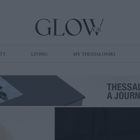
TY
LIVING
MY THESSALONIKI