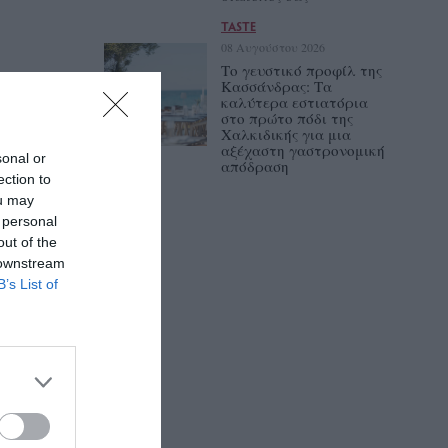
TASTE
08 Αυγούστου 2026
Το γευστικό προφίλ της
Κασσάνδρας: Τα
καλύτερα εστιατόρια
στο πρώτο πόδι της
Χαλκιδικής για μια
αξέχαστη γαστρονομική
sonal or
απόδραση
ection to
ou may
 personal
out of the
 downstream
B’s List of