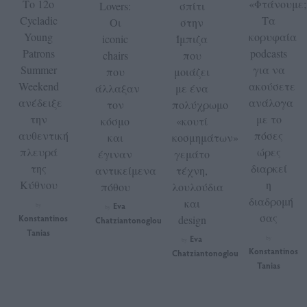
Το 12ο
«Φτάνουμε;
Lovers:
σπίτι
Cycladic
Τα
Οι
στην
Young
κορυφαία
iconic
Ίμπιζα
Patrons
podcasts
chairs
που
Summer
για να
που
μοιάζει
Weekend
ακούσετε
άλλαξαν
με ένα
ανέδειξε
ανάλογα
τον
πολύχρωμο
την
με το
κόσμο
«κουτί
αυθεντική
πόσες
και
κοσμημάτων»
πλευρά
ώρες
έγιναν
γεμάτο
της
διαρκεί
αντικείμενα
τέχνη,
Κύθνου
η
πόθου
λουλούδια
διαδρομή
και
Eva
by
by
σας
Konstantinos
design
Chatziantonoglou
Tanias
Eva
by
by
Konstantinos
Chatziantonoglou
Tanias