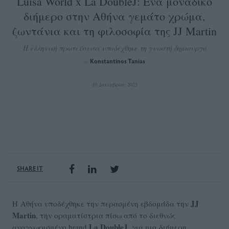
Luisa World x La DoubleJ: Ένα μοναδικό
διήμερο στην Αθήνα γεμάτο χρώμα,
ζωντάνια και τη φιλοσοφία της JJ Martin
Η ελληνική πρωτεύουσα υποδέχθηκε τη γνωστή δημιουργό
Konstantinos Tanias
by
10 Δεκεμβρίου 2025
SHARE IT
JJ
Η Αθήνα υποδέχθηκε την περασμένη εβδομάδα την
Martin
, την οραματίστρια πίσω από το διεθνώς
La DoubleJ
αναγνωρισμένο brand
, για μια διήμερη