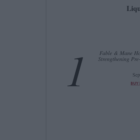
Liq
1
Fable & Mane Ho
Strengthening Pre
Sep
BUY