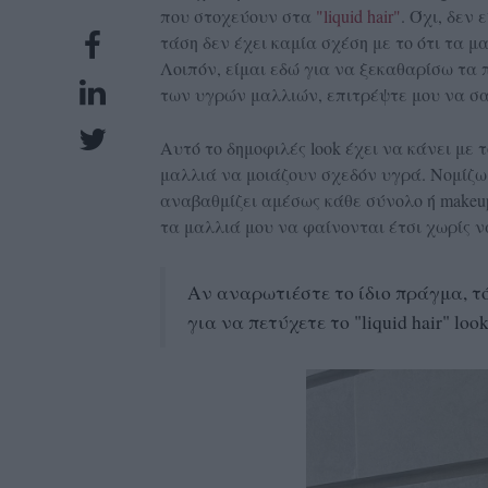
που στοχεύουν στα
"liquid hair"
. Όχι, δεν
UBSCRIPTIONS
τάση δεν έχει καμία σχέση με το ότι τα μ
GLOW
Λοιπόν, είμαι εδώ για να ξεκαθαρίσω τα 
IVING
των υγρών μαλλιών, επιτρέψτε μου να σα
0
Αυτό το δημοφιλές look έχει να κάνει με 
ρόνια
μαλλιά να μοιάζουν σχεδόν υγρά. Νομίζω
αναβαθμίζει αμέσως κάθε σύνολο ή make
τα μαλλιά μου να φαίνονται έτσι χωρίς ν
NEW
ISSUE
Αν αναρωτιέστε το ίδιο πράγμα, τό
για να πετύχετε το "liquid hair" look
ροι
ρήσης
ολιτική
πορρήτου