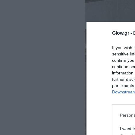
ολιτική
ookies
αυτότητα
Glow.gr -
If you wish 
sensitive in
confirm you
continue se
information 
further disc
participants
Downstream 
Persona
I want t