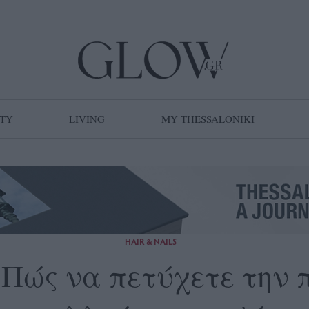
TY
LIVING
MY THESSALONIKI
HAIR & NAILS
: Πώς να πετύχετε την 