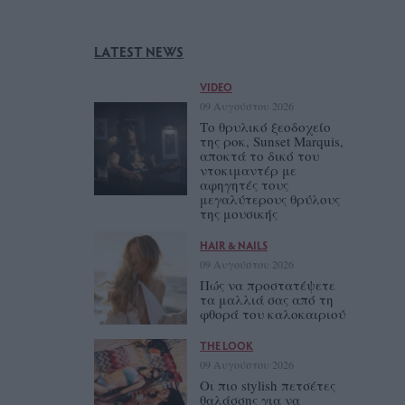
LATEST NEWS
VIDEO
09 Αυγούστου 2026
Το θρυλικό ξεοδοχείο
της ροκ, Sunset Marquis,
αποκτά το δικό του
ντοκιμαντέρ με
αφηγητές τους
μεγαλύτερους θρύλους
της μουσικής
HAIR & NAILS
09 Αυγούστου 2026
Πώς να προστατέψετε
τα μαλλιά σας από τη
φθορά του καλοκαιριού
THE LOOK
09 Αυγούστου 2026
Οι πιο stylish πετσέτες
θαλάσσης για να