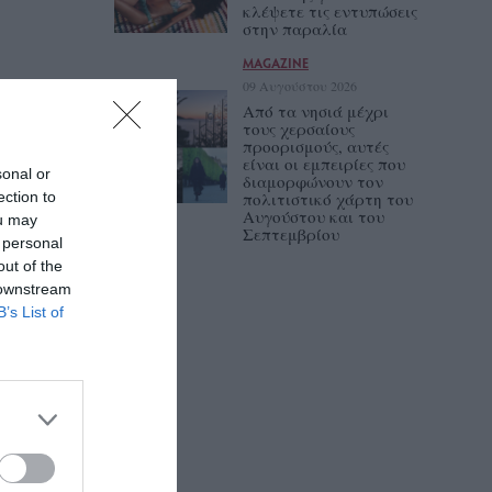
κλέψετε τις εντυπώσεις
στην παραλία
MAGAZINE
09 Αυγούστου 2026
Από τα νησιά μέχρι
τους χερσαίους
προορισμούς, αυτές
είναι οι εμπειρίες που
sonal or
διαμορφώνουν τον
ection to
πολιτιστικό χάρτη του
Αυγούστου και του
ou may
Σεπτεμβρίου
 personal
out of the
 downstream
B’s List of