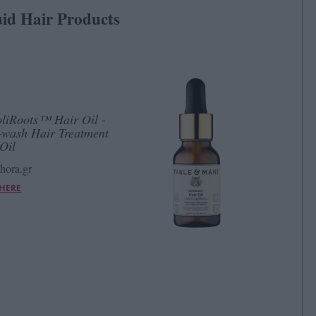
uid Hair Products
liRoots™ Hair Oil -
-wash Hair Treatment
Oil
hora.gr
 HERE