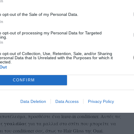
In
μαλλιών;
o opt-out of the Sale of my Personal Data.
In
 λάμψη με αντανακλαστικό γυαλιστερό φινίρισμα. Σε
να φαίνονται υγρά, αλλά μαλακά και φουσκωτά. Θέλουμε να
to opt-out of processing my Personal Data for Targeted
ing.
α.
In
αλλιά
o opt-out of Collection, Use, Retention, Sale, and/or Sharing
ersonal Data that Is Unrelated with the Purposes for which it
lected.
το σπίτι; Δείτε αυτόν τον βήμα προς βήμα οδηγό παρακάτω!
Out
γρό φινίρισμα είναι το κλειδί για την επιτυχία. Πρώτα απ'
CONFIRM
ναι σε άριστη κατάσταση, γι' αυτό θα πρότεινα τον ειδικό
wal Serum της Aveda.
Data Deletion
Data Access
Privacy Policy
χρησιμοποιήστε το σαμπουάν και το conditioner
αλής σας,
ποτέλεσμα, προσθέστε ένα leave-in conditioner. Αυτές τις
ες γυαλάδας
για τα μαλλιά στο σπίτι που μπορείτε να
ου conditioner σας, όπως το Hair Gloss της Ouai.