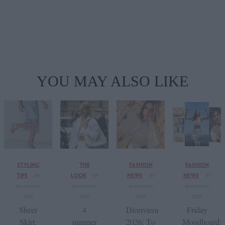
YOU MAY ALSO LIKE
STYLING
THE
FASHION
FASHION
TIPS
LOOK
NEWS
NEWS
09
05
03
07
Αυγούστου
Αυγούστου
Αυγούστου
Αυγούστου
2026
2026
2026
2026
Sheer
4
Dioriviera
Friday
Skirt:
summer
2026: Το
Moodboard: