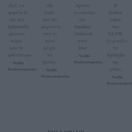
Πώς να
city
πρώτο
Η
φορέσετε
looks
καλοκαίρι
fashion
την πιο
που θα
του
editor
fashionable
φορέσετε
Jonathan
του
φούστα
από το
Anderson
GLOW
τώρα
πρωί
στον
ξεχωρίζει
και το
μέχρι
Dior
τα
φθινόπωρο
το
highlights
Vasiliki
by
βράδυ
της
Doukoumopoulou
Vasiliki
by
μόδας
Doukoumopoulou
Vasiliki
by
Doukoumopoulou
Vasiliki
by
Doukoumopoul