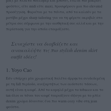
μαζί με πλεκτά πουλόβερ και μπότες, ενώ οι πιο μακριές
φούστες, είτε midi είτε maxi, προσφέρουν μια πιο elevated
προσέγγιση. Φοριέται με τα πάντα, από τα καλσόν με τα
μοτίβα μέχρι sharp tailoring για να τη φέρετε ακριβώς στα
μέτρα σας σύμφωνα με την αισθητική σας αλλά και με την
περίσταση για την οποία ετοιμάζεστε.
Συνεχίστε να διαβάζετε και
ανακαλύψτε τις πιο stylish denim skirt
outfit ιδέες!
1. Yoyo Cao
Εάν υπάρχει μία χρωματική παλέτα άρρηκτα συνδεδεμένη
με τη fall περίοδο, ανεξαρτήτως των εκάστοτε τάσεων,
αυτή είναι η καφέ. Από το καμηλό μέχρι το tobacco και το
tan όλοι οι τόνοι του καφέ ταιριάζουν άψογα με το μπλε
denim χρώμα δίνοντας ένα πιο warm cozy vibe στη jean
φούστα.