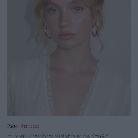
Photo:
@pinterest
Αν συνήθως επιλέγετε highlighter με ροζ ή περλέ