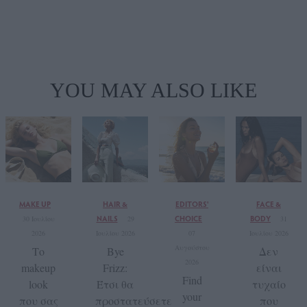
YOU MAY ALSO LIKE
MAKE UP
HAIR &
EDITORS'
FACE &
NAILS
CHOICE
BODY
30 Ιουλίου
29
31
2026
Ιουλίου 2026
07
Ιουλίου 2026
Αυγούστου
Το
Bye
Δεν
2026
makeup
Frizz:
είναι
Find
look
Έτσι θα
τυχαίο
your
που σας
προστατεύσετε
που