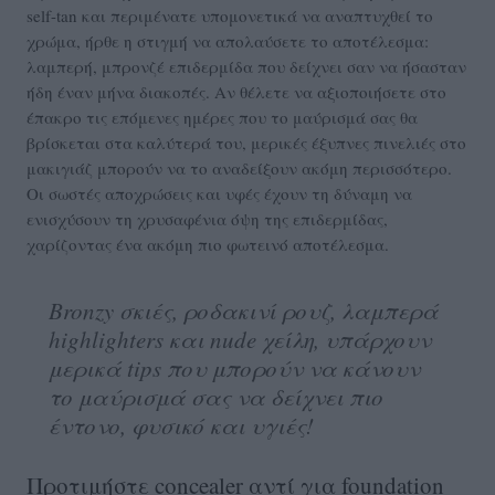
self-tan και περιμένατε υπομονετικά να αναπτυχθεί το
χρώμα, ήρθε η στιγμή να απολαύσετε το αποτέλεσμα:
λαμπερή, μπρονζέ επιδερμίδα που δείχνει σαν να ήσασταν
ήδη έναν μήνα διακοπές. Αν θέλετε να αξιοποιήσετε στο
έπακρο τις επόμενες ημέρες που το μαύρισμά σας θα
βρίσκεται στα καλύτερά του, μερικές έξυπνες πινελιές στο
μακιγιάζ μπορούν να το αναδείξουν ακόμη περισσότερο.
Οι σωστές αποχρώσεις και υφές έχουν τη δύναμη να
ενισχύσουν τη χρυσαφένια όψη της επιδερμίδας,
χαρίζοντας ένα ακόμη πιο φωτεινό αποτέλεσμα.
Bronzy σκιές, ροδακινί ρουζ, λαμπερά
highlighters και nude χείλη, υπάρχουν
μερικά tips που μπορούν να κάνουν
το μαύρισμά σας να δείχνει πιο
έντονο, φυσικό και υγιές!
Προτιμήστε concealer αντί για foundation