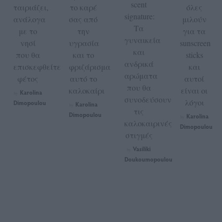
scent
ταιριάζει,
το καρέ
όλες
signature:
ανάλογα
σας από
μιλούν
Τα
με το
την
για τα
γυναικεία
νησί
υγρασία
sunscreen
και
που θα
και το
sticks
ανδρικά
επισκεφθείτε
φριζάρισμα
και
αρώματα
φέτος
αυτό το
αυτοί
που θα
καλοκαίρι
είναι οι
Karolina
by
συνοδεύσουν
λόγοι
Dimopoulou
Karolina
by
τις
Dimopoulou
Karolina
by
καλοκαιρινές
Dimopoulou
στιγμές
Vasiliki
by
Doukoumopoulou