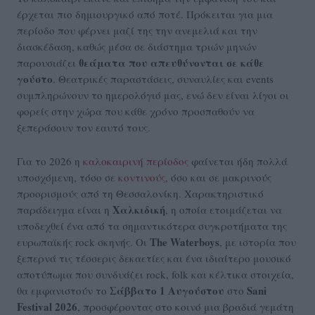
έρχεται πιο δημιουργικό από ποτέ. Πρόκειται για μια
περίοδο που φέρνει μαζί της την ανεμελιά και την
διασκέδαση, καθώς μέσα σε διάστημα τριών μηνών
θεάματα που απευθύνονται σε κάθε
παρουσιάζει
γούστο
. Θεατρικές παραστάσεις, συναυλίες και events
συμπληρώνουν το ημερολόγιό μας, ενώ δεν είναι λίγοι οι
φορείς στην χώρα που κάθε χρόνο προσπαθούν να
ξεπεράσουν τον εαυτό τους.
Για το 2026 η
καλοκαιρινή περίοδος
φαίνεται ήδη πολλά
υποσχόμενη, τόσο σε
κοντινούς
, όσο και σε μακρινούς
προορισμούς από τη Θεσσαλονίκη. Χαρακτηριστικό
Χαλκιδική
παράδειγμα είναι η
, η οποία ετοιμάζεται να
υποδεχθεί ένα από τα σημαντικότερα συγκροτήματα της
The Waterboys
ευρωπαϊκής rock σκηνής. Οι
, με ιστορία που
ξεπερνά τις τέσσερις δεκαετίες και ένα ιδιαίτερο μουσικό
αποτύπωμα που συνδυάζει rock, folk και κέλτικα στοιχεία,
Σάββατο 1 Αυγούστου
Sani
θα εμφανιστούν το
στο
Festival 2026
, προσφέροντας στο κοινό μια βραδιά γεμάτη