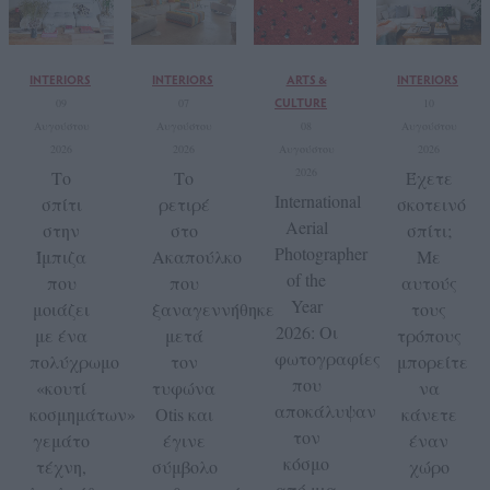
INTERIORS
INTERIORS
ARTS &
INTERIORS
CULTURE
09
07
10
Αυγούστου
Αυγούστου
08
Αυγούστου
2026
2026
Αυγούστου
2026
2026
Tο
Το
Έχετε
International
σπίτι
ρετιρέ
σκοτεινό
Aerial
στην
στο
σπίτι;
Photographer
Ίμπιζα
Ακαπούλκο
Με
of the
που
που
αυτούς
Year
μοιάζει
ξαναγεννήθηκε
τους
2026: Οι
με ένα
μετά
τρόπους
φωτογραφίες
πολύχρωμο
τον
μπορείτε
που
«κουτί
τυφώνα
να
αποκάλυψαν
κοσμημάτων»
Otis και
κάνετε
τον
γεμάτο
έγινε
έναν
κόσμο
τέχνη,
σύμβολο
χώρο
από μια