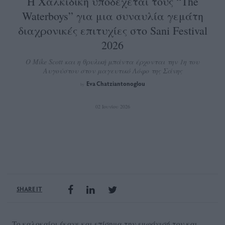
Η Χαλκιδική υποδέχεται τους “The
Waterboys” για μια συναυλία γεμάτη
διαχρονικές επιτυχίες στο Sani Festival
2026
Ο Mike Scott και η θρυλική μπάντα έρχονται την 1η του
Αυγούστου στον μαγευτικό Λόφο της Σάνης
Eva Chatziantonoglou
by
02 Ιουνίου 2026
SHARE IT
Το καλοκαίρι έκανε και επίσημα την εμφάνισή του και