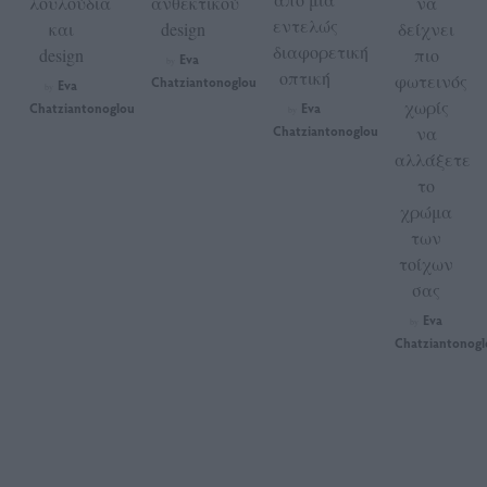
λουλούδια
ανθεκτικού
να
εντελώς
και
design
δείχνει
διαφορετική
design
πιο
Eva
by
οπτική
φωτεινός
Chatziantonoglou
Eva
by
χωρίς
Chatziantonoglou
Eva
by
Chatziantonoglou
να
αλλάξετε
το
χρώμα
των
τοίχων
σας
Eva
by
Chatziantonogl