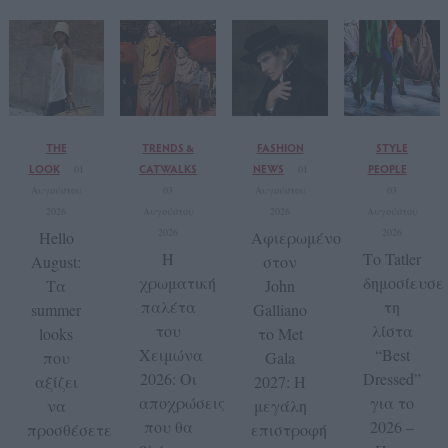
THE
TRENDS &
FASHION
STYLE
LOOK
CATWALKS
NEWS
PEOPLE
01
01
Αυγούστου
03
Αυγούστου
03
2026
Αυγούστου
2026
Αυγούστου
2026
2026
Hello
Αφιερωμένο
Η
Το Tatler
August:
στον
χρωματική
δημοσίευσε
Τα
John
παλέτα
τη
summer
Galliano
του
λίστα
looks
το Met
Χειμώνα
“Best
που
Gala
2026: Οι
Dressed”
αξίζει
2027: Η
αποχρώσεις
για το
να
μεγάλη
που θα
2026 –
προσθέσετε
επιστροφή