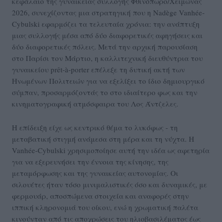
κεφάλαιο της γυναικείας συλλογής Φθινόπωρο/Χειμώνας
2026, συνεχίζοντας μια στρατηγική που η Nadège Vanhée-
Cybulski εφαρμόζει τα τελευταία χρόνια: την ανάπτυξη
μιας συλλογής μέσα από δύο διαφορετικές αφηγήσεις και
δύο διαφορετικές πόλεις. Μετά την αρχική παρουσίαση
στο Παρίσι τον Μάρτιο, η καλλιτεχνική διευθύντρια του
γυναικείου prêt-à-porter επέλεξε τη δυτική ακτή των
Ηνωμένων Πολιτειών για να εξελίξει το ίδιο δημιουργικό
σύμπαν, προσαρμόζοντάς το στο ιδιαίτερο φως και την
κινηματογραφική ατμόσφαιρα του Λος Άντζελες.
Η επίδειξη είχε ως κεντρικό θέμα το λυκόφως - τη
μεταβατική στιγμή ανάμεσα στη μέρα και τη νύχτα. Η
Vanhée-Cybulski χρησιμοποίησε αυτή την ιδέα ως αφετηρία
για να εξερευνήσει την έννοια της κίνησης, της
μεταμόρφωσης και της γυναικείας αυτονομίας. Οι
σιλουέτες ήταν τόσο μινιμαλιστικές όσο και δυναμικές, με
φερμουάρ, αποσπώμενα στοιχεία και αναφορές στην
ιππική κληρονομιά του οίκου, ενώ η χρωματική παλέτα
κινούνταν από τις αποχρώσεις του ηλιοβασιλέματος έως