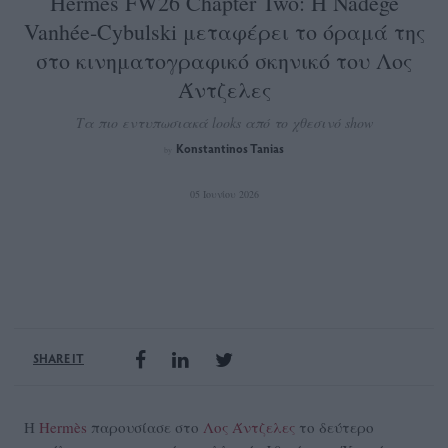
Hermès FW26 Chapter Two: Η Nadège
Vanhée-Cybulski μεταφέρει το όραμά της
στο κινηματογραφικό σκηνικό του Λος
Άντζελες
Τα πιο εντυπωσιακά looks από το χθεσινό show
Konstantinos Tanias
by
05 Ιουνίου 2026
SHARE IT
Η
Hermès
παρουσίασε στο
Λος Άντζελες
το δεύτερο