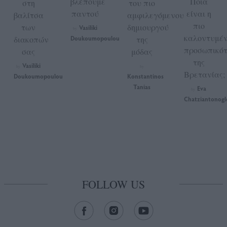
βλέπουμε
Ποια
στη
του πιο
παντού
είναι η
βαλίτσα
αμφιλεγόμενου
πιο
των
δημιουργού
Vasiliki
by
καλοντυμέ
διακοπών
Doukoumopoulou
της
προσωπικό
σας
μόδας
της
Vasiliki
by
by
Βρετανίας;
Doukoumopoulou
Konstantinos
Tanias
Eva
by
Chatziantonogl
FOLLOW US