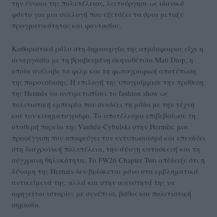
την έννοια της πολυτέλειας, λειτούργησε ως ιδανικό
φόντο για μια συλλογή που εξετάζει τα όρια μεταξύ
πραγματικότητας και φαντασίας.
Καθοριστικό ρόλο στη δημιουργία της ατμόσφαιρας είχε η
συνεργασία με τη βραβευμένη σκηνοθέτιδα Mati Diop, η
οποία ανέλαβε το φιλμ και τη φωτογραφική αποτύπωση
της παρουσίασης. Η επιλογή της υπογράμμισε την πρόθεση
της Hermès να αντιμετωπίσει το fashion show ως
πολιτιστική εμπειρία που συνδέει τη μόδα με την τέχνη
και τον κινηματογράφο. Το αποτέλεσμα επιβεβαίωσε τη
σταθερή πορεία της Vanhée-Cybulski στην Hermès: μια
προσέγγιση που αποφεύγει τον εντυπωσιασμό και επενδύει
στη διαχρονική πολυτέλεια, την άψογη κατασκευή και τη
σύγχρονη θηλυκότητα. Το FW26 Chapter Two απέδειξε ότι η
δύναμη της Hermès δεν βρίσκεται μόνο στα εμβληματικά
αντικείμενά της, αλλά και στην ικανότητά της να
αφηγείται ιστορίες με συνέπεια, βάθος και πολιτιστική
σημασία.