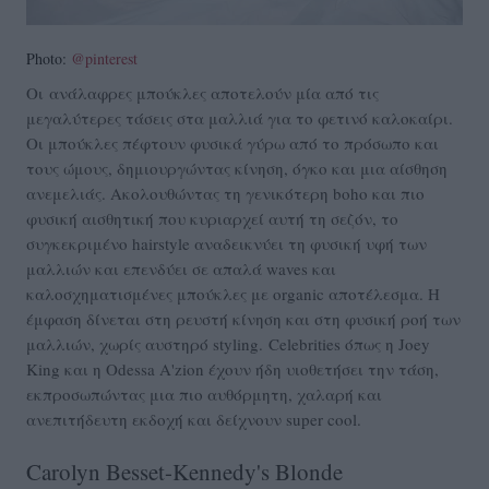
Photo:
@pinterest
Οι ανάλαφρες μπούκλες αποτελούν μία από τις
μεγαλύτερες τάσεις στα μαλλιά για το φετινό καλοκαίρι.
Οι μπούκλες πέφτουν φυσικά γύρω από το πρόσωπο και
τους ώμους, δημιουργώντας κίνηση, όγκο και μια αίσθηση
ανεμελιάς. Ακολουθώντας τη γενικότερη boho και πιο
φυσική αισθητική που κυριαρχεί αυτή τη σεζόν, το
συγκεκριμένο hairstyle αναδεικνύει τη φυσική υφή των
μαλλιών και επενδύει σε απαλά waves και
καλοσχηματισμένες μπούκλες με organic αποτέλεσμα. Η
έμφαση δίνεται στη ρευστή κίνηση και στη φυσική ροή των
μαλλιών, χωρίς αυστηρό styling. Celebrities όπως η Joey
King και η Odessa A'zion έχουν ήδη υιοθετήσει την τάση,
εκπροσωπώντας μια πιο αυθόρμητη, χαλαρή και
ανεπιτήδευτη εκδοχή και δείχνουν super cool.
Carolyn Besset-Kennedy's Blonde