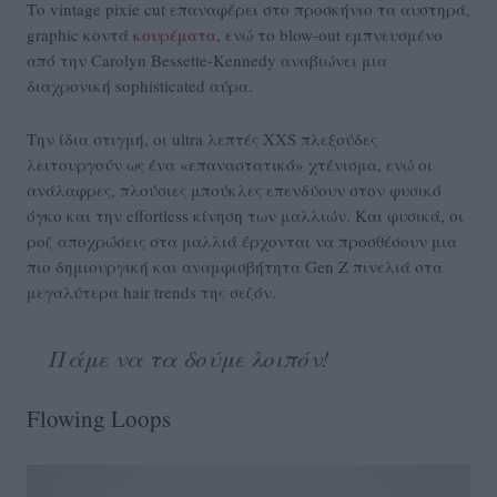
Το vintage pixie cut επαναφέρει στο προσκήνιο τα αυστηρά,
graphic κοντά
κουρέματα
, ενώ το blow-out εμπνευσμένο
από την Carolyn Bessette-Kennedy αναβιώνει μια
διαχρονική sophisticated αύρα.
Την ίδια στιγμή, οι ultra λεπτές XXS πλεξούδες
λειτουργούν ως ένα «επαναστατικό» χτένισμα, ενώ οι
ανάλαφρες, πλούσιες μπούκλες επενδύουν στον φυσικό
όγκο και την effortless κίνηση των μαλλιών. Και φυσικά, οι
ροζ αποχρώσεις στα μαλλιά έρχονται να προσθέσουν μια
πιο δημιουργική και αναμφισβήτητα Gen Z πινελιά στα
μεγαλύτερα hair trends της σεζόν.
Πάμε να τα δούμε λοιπόν!
Flowing Loops