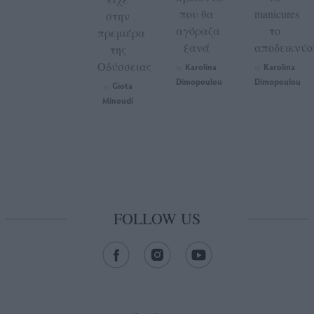
που θα
manicures
στην
αγόραζα
το
πρεμιέρα
ξανά
αποδεικνύο
της
Οδύσσειας
Karolina
Karolina
by
by
Dimopoulou
Dimopoulou
Giota
by
Minoudi
FOLLOW US