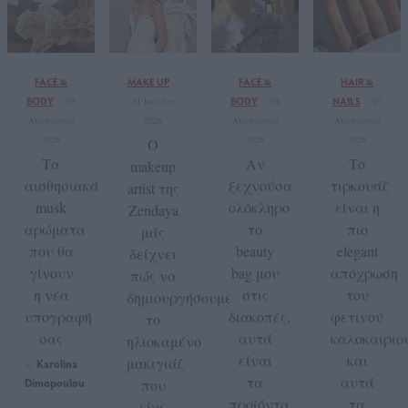
FACE &
MAKE UP
FACE &
HAIR &
BODY
BODY
NAILS
03
31 Ιουλίου
08
07
Αυγούστου
2026
Αυγούστου
Αυγούστου
2026
2026
2026
Ο
Τα
Αν
Το
makeup
αισθησιακά
ξεχνούσα
τιρκουάζ
artist της
musk
ολόκληρο
είναι η
Zendaya
αρώματα
το
πιο
μάς
που θα
beauty
elegant
δείχνει
γίνουν
bag μου
απόχρωση
πώς να
η νέα
στις
του
δημιουργήσουμε
υπογραφή
διακοπές,
φετινού
το
σας
αυτά
καλοκαιριο
ηλιοκαμένο
είναι
και
μακιγιάζ
Karolina
by
τα
αυτά
Dimopoulou
που
προϊόντα
τα
είχε