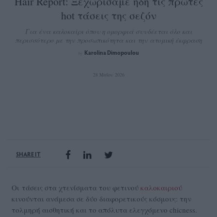
Hair Report: Ξεχωρίσαμε ήδη τις πρώτες
hot τάσεις της σεζόν
Για ένα καλοκαίρι όπου η ομορφιά συνδέεται όλο και
περισσότερο με την προσωπικότητα και την ατομική έκφραση
Karolina Dimopoulou
by
28 Μαΐου 2026
SHARE IT
Οι τάσεις στα χτενίσματα του φετινού
καλοκαιριού
κινούνται ανάμεσα σε δύο διαφορετικούς κόσμους: την
τολμηρή αισθητική και το απόλυτα ελεγχόμενο chicness.