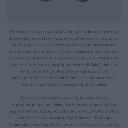
Πιστεύω πως το συγκεκριμένο brand δεν θα μας κάνει να
βαρεθούμε ποτέ. Η Converse όσα χρόνια και αν περάσουν
θα συνεχίσει να μας εντυπωσιάζει και θα διατηρεί το
ενδιαφέρον μας αμείωτο. Αυτήν τη φορά συνδυάζει την
κλασική κομψότητα με το χαρακτηριστικό ανεπιτήδευτο
στιλ της με την κυκλοφορία του νέου All-Star Coinloafer.
Αυτή η καινοτόμα σιλουέτα μεταμορφώνει το
εμβληματικό DNA του Chuck Taylor σε ένα σοφιστικέ,
αλλά αναμφίβολα Converse, υβριδικό loafer.
Το All-Star Coinloafer αντλεί έμπνευση από τα
παραδοσιακά penny loafers, διαθέτοντας κομψό σχέδιο
χωρίς κορδόνια και slip-on. Ωστόσο, ενσωματώνει έξυπνα
στοιχεία της κληρονομιάς της Converse. Το όνομα
"Coinloafer" παραπέμπει στο χαρακτηριστικό άνοιγμα του