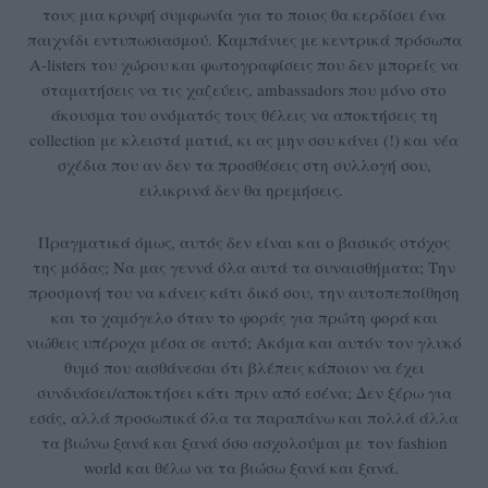
τους μια κρυφή συμφωνία για το ποιος θα κερδίσει ένα
παιχνίδι εντυπωσιασμού. Καμπάνιες με κεντρικά πρόσωπα
A-listers του χώρου και φωτογραφίσεις που δεν μπορείς να
σταματήσεις να τις χαζεύεις, ambassadors που μόνο στο
άκουσμα του ονόματός τους θέλεις να αποκτήσεις τη
collection με κλειστά ματιά, κι ας μην σου κάνει (!) και νέα
σχέδια που αν δεν τα προσθέσεις στη συλλογή σου,
ειλικρινά δεν θα ηρεμήσεις.
Πραγματικά όμως, αυτός δεν είναι και ο βασικός στόχος
της μόδας; Να μας γεννά όλα αυτά τα συναισθήματα; Την
προσμονή του να κάνεις κάτι δικό σου, την αυτοπεποίθηση
και το χαμόγελο όταν το φοράς για πρώτη φορά και
νιώθεις υπέροχα μέσα σε αυτό; Ακόμα και αυτόν τον γλυκό
θυμό που αισθάνεσαι ότι βλέπεις κάποιον να έχει
συνδυάσει/αποκτήσει κάτι πριν από εσένα; Δεν ξέρω για
εσάς, αλλά προσωπικά όλα τα παραπάνω και πολλά άλλα
τα βιώνω ξανά και ξανά όσο ασχολούμαι με τον fashion
world και θέλω να τα βιώσω ξανά και ξανά.