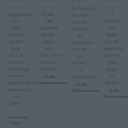
Αυγούστου
Αυγούστου
Ιουλίου 2026
Αυγούστου
2026
2026
2026
Καλεσμένη
Αφιερωμένο
French
4
σε γάμο
στον
Girl
summer
σε νησί;
John
Approved:
city
Τα looks
Galliano
Τα flat
looks
με
το Met
shoes
που θα
φορέματα
Gala
που
φορέσετε
που θα
2027: Η
επιλέγουν
από το
σας
μεγάλη
τώρα οι
πρωί
κάνουν
επιστροφή
Γαλλίδες
μέχρι
να
του πιο
το
ξεχωρίσετε
Vasiliki
by
αμφιλεγόμενου
βράδυ
Doukoumopoulou
Vasiliki
by
δημιουργού
Doukoumopoulou
Vasiliki
by
της
Doukoumopoul
μόδας
by
Konstantinos
Tanias