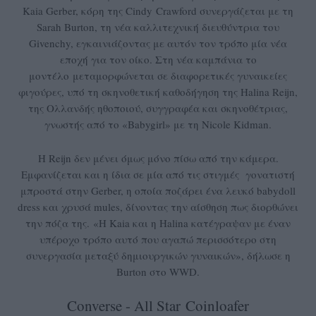
Kaia Gerber, κόρη της Cindy
Crawford συνεργάζεται με τη
Sarah Burton, τη νέα καλλιτεχνική διευθύντρια του
Givenchy, εγκαινιάζοντας με αυτόν τον τρόπο μία νέα
εποχή για τον οίκο. Στη νέα καμπάνια το
μοντέλο μεταμορφώνεται σε διαφορετικές γυναικείες
φιγούρες, υπό τη σκηνοθετική καθοδήγηση της Halina Reijn,
της Ολλανδής ηθοποιού, συγγραφέα και σκηνοθέτριας,
γνωστής από το «Babygirl» με τη Nicole Kidman.
Η Reijn δεν μένει όμως μόνο πίσω από την κάμερα.
Εμφανίζεται και η ίδια σε μία από τις στιγμές γονατιστή
μπροστά στην Gerber, η οποία ποζάρει ένα λευκό babydoll
dress και χρυσά mules, δίνοντας την αίσθηση πως διορθώνει
την πόζα της. «Η Kaia και η Halina κατέγραψαν με έναν
υπέροχο τρόπο αυτό που αγαπώ περισσότερο στη
συνεργασία μεταξύ δημιουργικών γυναικών», δήλωσε η
Burton στο WWD.
Converse - All Star
Coinloafer