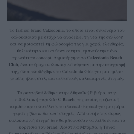
Το fashion brand Calzedonia, το οποίο είναι συνώνυμο του
καλοκαιριού με στόχο να αναδείξει τη νέα της συλλογή
και να μοιραστεί τη φιλοσοφία της για χαρά, ελευθερία,
θηλυκότητα και αυθεντικότητα, εμπνεύστηκε ένα
Calzedonia Beach
πρωτότυπο concept. Δημιούργησε το
Club
, ένα υπέροχο καλοκαιρινό σύμπαν με την υπογραφή
της, όπου υποδέχθηκε τα Calzedonia Girls για μια ημέρα
γεμάτη ήλιο, στιλ, και αυθεντικές καλοκαιρινές στιγμές.
Το ραντεβού δόθηκε στην Αθηναϊκή Ριβιέρα, στην
C Beach
ειδυλλιακή παραλία
, της οποίας η εξωτική
ατμόσφαιρα αποτέλεσε το ιδανικό σκηνικό για μια μέρα
γεμάτη
"fun in the sun"
στιγμές. Από αυτήν την άκρως
καλοκαιρινή στιγμή δεν θα μπορούσαν να λείπουν και τα
κορίτσια του brand, Χριστίνα Μπόμπα, η Τόνια
Σωτηροπούλου, η Έβελυν Καζαντζόγλου, ενσαρκώνοντας