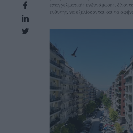
επαγγελματικής ενδυνάμωσης, δίνοντας
UBSCRIPTIONS
ευθύνης, να εξελίσσονται και να αφήν
GLOW
IVING
0
ρόνια
NEW
ISSUE
ροι
ρήσης
ολιτική
πορρήτου