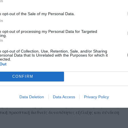
In
o opt-out of the Sale of my Personal Data.
In
to opt-out of processing my Personal Data for Targeted
ing.
In
o opt-out of Collection, Use, Retention, Sale, and/or Sharing
ersonal Data that Is Unrelated with the Purposes for which it
υ ποσοστού απασχολούμενων γυναικών ηλικίας 15-64 στην
lected.
 υψηλότερη της αντίστοιχης αύξησης για τους άνδρες.
Out
 μόνο ακαδημαϊκή γνώση, αλλά και εξειδίκευση, πρακτική
CONFIRM
Γι’ αυτό, η επιλογή ενός σύγχρονου εκπαιδευτικού
, εξατομικευμένη προσέγγιση και σύνδεση με την
Ψυχολογία
η
ά καθοριστική σημασία. Κλάδοι όπως η
,
Data Deletion
Data Access
Privacy Policy
Marketing
Διεθνείς Σχέσεις
Εκπαίδευση
ο
, οι
, η
, αλλά και οι
μερα στις πιο δημοφιλείς επιλογές σπουδών για γυναίκες
κή προοπτική διεθνείς δυνατότητες εξέλιξης και σύνδεση