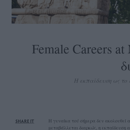
OLLOW
S
Female Careers a
δ
ABOUT
CONTACT
Η εκπαίδευση ως το
GLOW
NEWSLETTER
ΣΗΜΕΙΑ
ΔΙΑΝΟΜΗΣ
DVERTISE
Η γυναίκα τού σήμερα δεν ακολουθεί απ
SHARE IT
ITEMAP
μεταβάλλεται διαρκώς, η εκπαίδευση α