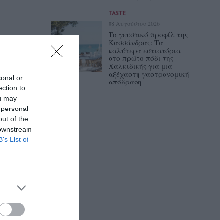
TASTE
08 Αυγούστου 2026
Το γευστικό προφίλ της
Κασσάνδρας: Τα
καλύτερα εστιατόρια
στο πρώτο πόδι της
Χαλκιδικής για μια
αξέχαστη γαστρονομική
sonal or
απόδραση
ection to
ou may
 personal
out of the
 downstream
B’s List of