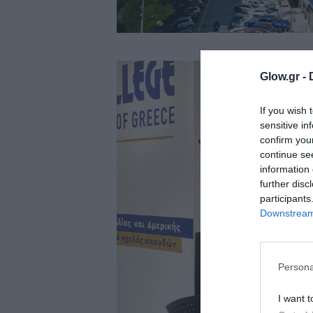
ολιτική
ookies
αυτότητα
Glow.gr -
If you wish 
sensitive in
confirm you
continue se
information 
further disc
participants
Downstream 
Persona
I want t