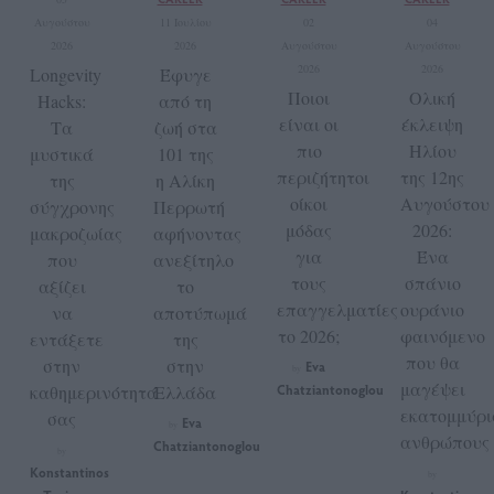
Αυγούστου
11 Ιουλίου
02
04
2026
2026
Αυγούστου
Αυγούστου
2026
2026
Longevity
Έφυγε
Ποιοι
Ολική
Hacks:
από τη
είναι οι
έκλειψη
Τα
ζωή στα
πιο
Ηλίου
μυστικά
101 της
περιζήτητοι
της 12ης
της
η Αλίκη
οίκοι
Αυγούστου
σύγχρονης
Περρωτή
μόδας
2026:
μακροζωίας
αφήνοντας
για
Ένα
που
ανεξίτηλο
τους
σπάνιο
αξίζει
το
επαγγελματίες
ουράνιο
να
αποτύπωμά
το 2026;
φαινόμενο
εντάξετε
της
που θα
στην
στην
Eva
by
μαγέψει
καθημερινότητά
Ελλάδα
Chatziantonoglou
εκατομμύρι
σας
Eva
by
ανθρώπους
Chatziantonoglou
by
Konstantinos
by