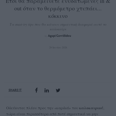
Έτσι θα παραμείνετε ενυδατωμένες in &
out όταν το θερμόμετρο χτυπάει...
κόκκινο
Τα must-try tips που θα κάνουν σημαντική διαφορά αυτό το
καλοκαίρι
Agapi Gavriilidou
by
29 Ιουνίου 2026
SHARE IT
καλοκαιριού
Οδεύοντας πλέον προς την «καρδιά» του
,
τώρα είναι περισσότερο από ποτέ σημαντικό να μην