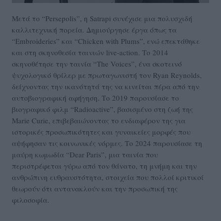
Μετά το “Persepolis”, η Satrapi συνέχισε μια πολυσχιδή
καλλιτεχνική πορεία. Δημιούργησε έργα όπως τα
“Embroideries” και “Chicken with Plums”, ενώ επεκτάθηκε
και στη σκηνοθεσία ταινιών live-action. Το 2014
σκηνοθέτησε την ταινία “The Voices”, ένα σκοτεινό
ψυχολογικό θρίλερ με πρωταγωνιστή τον Ryan Reynolds,
δείχνοντας την ικανότητά της να κινείται πέρα από την
αυτοβιογραφική αφήγηση. Το 2019 παρουσίασε το
βιογραφικό φιλμ “Radioactive”, βασισμένο στη ζωή της
Marie Curie, επιβεβαιώνοντας το ενδιαφέρον της για
ιστορικές προσωπικότητες και γυναικείες μορφές που
αψήφησαν τις κοινωνικές νόρμες. Το 2024 παρουσίασε τη
μαύρη κωμωδία “Dear Paris”, μια ταινία που
περιστρέφεται γύρω από τον θάνατο, τη μνήμη και την
ανθρώπινη ευθραυστότητα, στοιχεία που πολλοί κριτικοί
θεωρούν ότι αντανακλούν και την προσωπική της
φιλοσοφία.