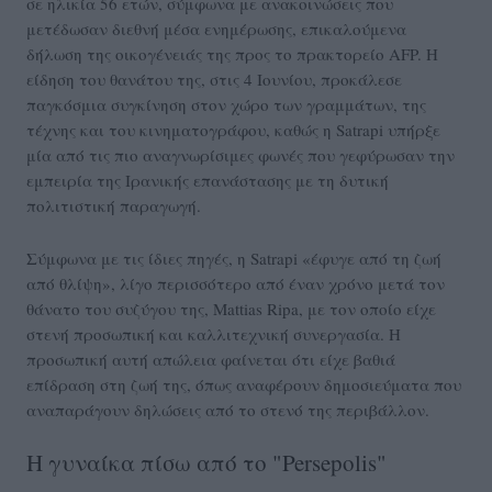
σε ηλικία 56 ετών, σύμφωνα με ανακοινώσεις που
μετέδωσαν διεθνή μέσα ενημέρωσης, επικαλούμενα
δήλωση της οικογένειάς της προς το πρακτορείο AFP. Η
είδηση του θανάτου της, στις 4 Ιουνίου, προκάλεσε
παγκόσμια συγκίνηση στον χώρο των γραμμάτων, της
τέχνης και του κινηματογράφου, καθώς η Satrapi υπήρξε
μία από τις πιο αναγνωρίσιμες φωνές που γεφύρωσαν την
εμπειρία της Ιρανικής επανάστασης με τη δυτική
πολιτιστική παραγωγή.
Σύμφωνα με τις ίδιες πηγές, η Satrapi «έφυγε από τη ζωή
από θλίψη», λίγο περισσότερο από έναν χρόνο μετά τον
θάνατο του συζύγου της, Mattias Ripa, με τον οποίο είχε
στενή προσωπική και καλλιτεχνική συνεργασία. Η
προσωπική αυτή απώλεια φαίνεται ότι είχε βαθιά
επίδραση στη ζωή της, όπως αναφέρουν δημοσιεύματα που
αναπαράγουν δηλώσεις από το στενό της περιβάλλον.
Η γυναίκα πίσω από το "Persepolis"