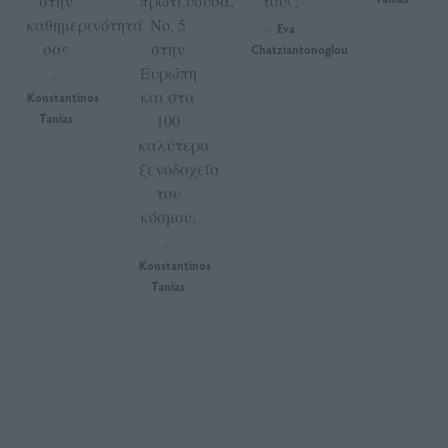
στην
πρωτεύουσα,
τους;
καθημερινότητά
No. 5
Eva
by
σας
στην
Chatziantonoglou
Ευρώπη
by
και στα
Konstantinos
Tanias
100
καλύτερα
ξενοδοχεία
του
κόσμου;
by
Konstantinos
Tanias