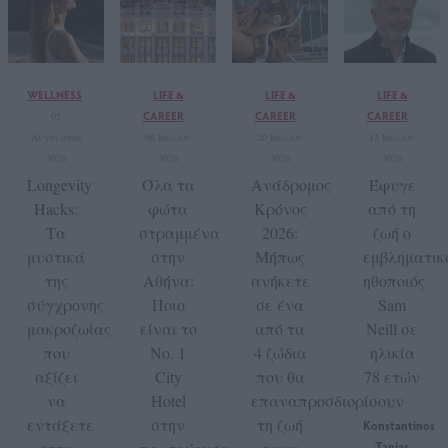
WELLNESS
LIFE &
LIFE &
LIFE &
CAREER
CAREER
CAREER
05
Αυγούστου
08 Ιουλίου
20 Ιουλίου
13 Ιουλίου
2026
2026
2026
2026
Longevity
Όλα τα
Ανάδρομος
Έφυγε
Hacks:
φώτα
Κρόνος
από τη
Τα
στραμμένα
2026:
ζωή ο
μυστικά
στην
Μήπως
εμβληματικ
της
Αθήνα:
ανήκετε
ηθοποιός
σύγχρονης
Ποιο
σε ένα
Sam
μακροζωίας
είναι το
από τα
Neill σε
που
No. 1
4 ζώδια
ηλικία
αξίζει
City
που θα
78 ετών
να
Hotel
επαναπροσδιορίσουν
by
εντάξετε
στην
τη ζωή
Konstantinos
Tanias