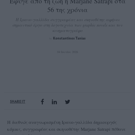
Έφυγε από τη ζωή η Marjane Satrapi στα
56 της χρόνια
Η Ιρανο-γαλλίδα συγγραφέας και σκηνοθέτης αφήνει
σημαντικό έργο στη λογοτεχνία των graphic novels και τον
κινηματογράφο
Konstantinos Tanias
by
04 Ιουνίου 2026
SHARE IT
Η διεθνώς αναγνωρισμένη Ιρανο-γαλλίδα δημιουργός
κόμικς, συγγραφέας και σκηνοθέτης Marjane Satrapi πέθανε