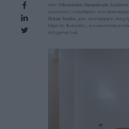
τους Oikonomakis Siampakoulis Architec
UBSCRIPTIONS
εκλεκτικές ευαισθησίες των ιδιοκτητριών
GLOW
Hekate Studios, μιας πλατφόρμας διαχεί
IVING
έδρα τις Κυκλάδες, η ανακαίνιση αναδε
0
σύγχρονη ζωή.
ρόνια
NEW
ISSUE
ροι
ρήσης
ολιτική
πορρήτου