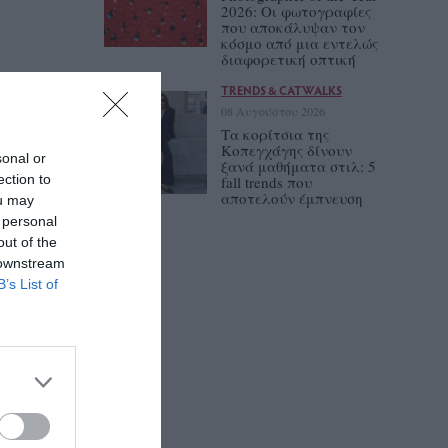
2026: Οι φωτογραφίες
που αποκάλυψαν τον
κόσμο από μια εντελώς
διαφορετική οπτική
TRENDS & CATWALKS
08 Αυγούστου 2026
Τα κορίτσια της
Κοπεγχάγης δίνουν
sonal or
ξανά μαθήματα στιλ: 5
ection to
fall trends που
αποτελούν έμπνευση
ou may
 personal
out of the
 downstream
B’s List of