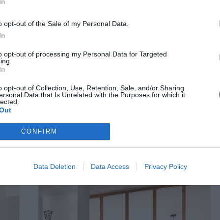
In
ωρίς να εμποδίζουν τη ροή.
o opt-out of the Sale of my Personal Data.
In
to opt-out of processing my Personal Data for Targeted
ing.
In
o opt-out of Collection, Use, Retention, Sale, and/or Sharing
ersonal Data that Is Unrelated with the Purposes for which it
lected.
Out
CONFIRM
Data Deletion
Data Access
Privacy Policy