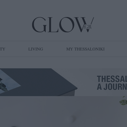
TY
LIVING
MY THESSALONIKI