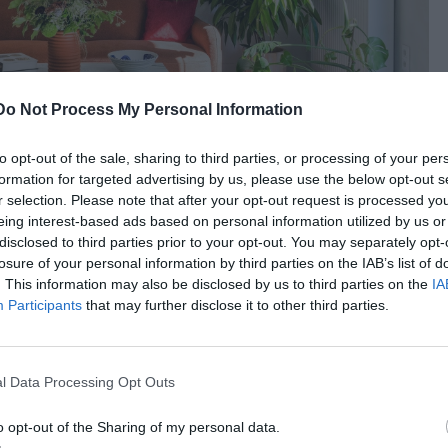
Do Not Process My Personal Information
to opt-out of the sale, sharing to third parties, or processing of your per
formation for targeted advertising by us, please use the below opt-out s
r selection. Please note that after your opt-out request is processed y
eing interest-based ads based on personal information utilized by us or
disclosed to third parties prior to your opt-out. You may separately opt-
εβασμό στην αρχιτεκτονική του κληρονομιά -κυρίως τον
losure of your personal information by third parties on the IAB’s list of
ι του δαπέδου terrazzo- ο χώρος των 85 τετραγωνικών
. This information may also be disclosed by us to third parties on the
IA
ας και του φωτός, συνδυάζοντας τη σύγχρονη ελληνική
Participants
that may further disclose it to other third parties.
intage αντικειμένων των ιδιοκτητριών.
εί μια ρευστή, ανοιχτή διάταξη που να προσκαλεί το φυσικό
l Data Processing Opt Outs
έκτονες αφαίρεσαν επιδέξια τους διαμήκους τοίχους,
ν τραπεζαρία και τον χώρο του καθιστικού σε ένα αρμονικό
o opt-out of the Sharing of my personal data.
 και οικείο, με ειδικά προσαρμοσμένα στοιχεία στρατηγικά