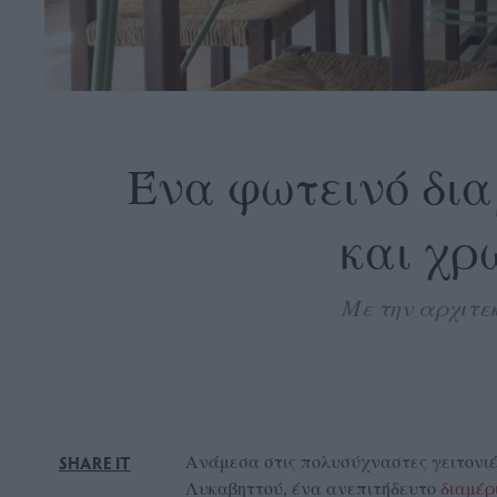
OLLOW
S
Ένα φωτεινό δια
και χρ
ABOUT
CONTACT
Με την αρχιτεκ
GLOW
NEWSLETTER
ΣΗΜΕΙΑ
ΔΙΑΝΟΜΗΣ
DVERTISE
Ανάμεσα στις πολυσύχναστες γειτονιέ
SHARE IT
ITEMAP
Λυκαβηττού, ένα ανεπιτήδευτο
διαμέ