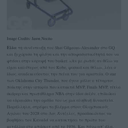
Image Credits: Jason Nocito
Είδα
τη συνέντευξη του Shai Gilgeous-Alexander στο GQ
και ξεχώρισα τη φλόγα και την αποφασιστικότητά του να
φτάσει στην κορυφή του basket: «Αν με ρωτάς αν θέλω να
είμαι καλύτερος από τον Kobe, φυσικά και θέλω», λέει ο
ίδιος, αναδεικνύοντας την πείνα του για αριστεία. Ο star
των Oklahoma City Thunder, που έγινε μόλις ο τέταρτος
παίκτης στην ιστορία που κατακτά MVP, Finals MVP, τίτλο
σκόρερ και πρωτάθλημα NBA στην ίδια σεζόν, επιδιώκει
να εδραιώσει την ομάδα του ως μια αληθινή δυναστεία.
Παράλληλα, στρέφει το βλέμμα στους Ολυμπιακούς
Αγώνες του 2028 στο Λος Άντζελες, προσδοκώντας να
βοηθήσει τον Καναδά να κατακτήσει το πρώτο του
μετάλλιο στο μπάσκετ από το 1936. Και πάνω απ’ όλα,