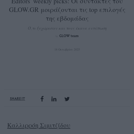
Editors' weekly picks: Οι συντάκτες του
GLOW.GR μοιράζονται τις top επιλογές
της εβδομάδας
Ό,τι ξεχώρισαν και τους έκανε εντύπωση
GLOW team
by
18 Οκτωβρίου 2025
SHARE IT
Καλλιρρόη Σιμιτζίδου