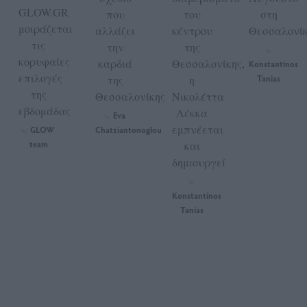
GLOW.GR
που
του
στη
μοιράζεται
αλλάζει
κέντρου
Θεσσαλονί
τις
την
της
by
κορυφαίες
καρδιά
Θεσσαλονίκης,
Konstantinos
επιλογές
της
η
Tanias
της
Θεσσαλονίκης
Νικολέττα
εβδομάδας
Λέκκα
Eva
by
εμπνέεται
GLOW
Chatziantonoglou
by
team
και
δημιουργεί
by
Konstantinos
Tanias