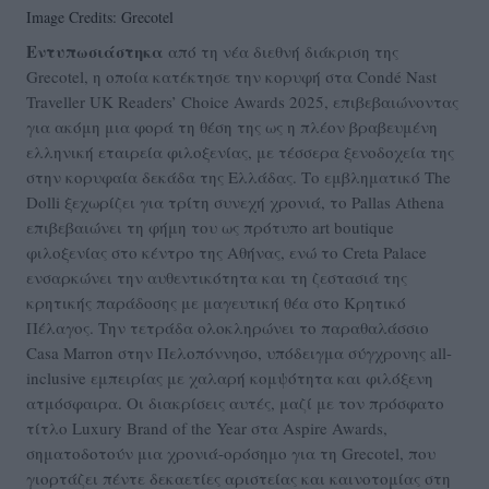
Image Credits: Grecotel
Εντυπωσιάστηκα
από τη νέα διεθνή διάκριση της
Grecotel, η οποία κατέκτησε την κορυφή στα Condé Nast
Traveller UK Readers’ Choice Awards 2025, επιβεβαιώνοντας
για ακόμη μια φορά τη θέση της ως η πλέον βραβευμένη
ελληνική εταιρεία φιλοξενίας, με τέσσερα ξενοδοχεία της
στην κορυφαία δεκάδα της Ελλάδας. Το εμβληματικό The
Dolli ξεχωρίζει για τρίτη συνεχή χρονιά, το Pallas Athena
επιβεβαιώνει τη φήμη του ως πρότυπο art boutique
φιλοξενίας στο κέντρο της Αθήνας, ενώ το Creta Palace
ενσαρκώνει την αυθεντικότητα και τη ζεστασιά της
κρητικής παράδοσης με μαγευτική θέα στο Κρητικό
Πέλαγος. Την τετράδα ολοκληρώνει το παραθαλάσσιο
Casa Marron στην Πελοπόννησο, υπόδειγμα σύγχρονης all-
inclusive εμπειρίας με χαλαρή κομψότητα και φιλόξενη
ατμόσφαιρα. Οι διακρίσεις αυτές, μαζί με τον πρόσφατο
τίτλο Luxury Brand of the Year στα Aspire Awards,
σηματοδοτούν μια χρονιά-ορόσημο για τη Grecotel, που
γιορτάζει πέντε δεκαετίες αριστείας και καινοτομίας στη