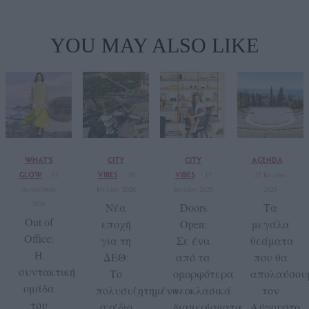
YOU MAY ALSO LIKE
WHAT'S
CITY
CITY
AGENDA
GLOW
VIBES
VIBES
01
30
17
27 Ιουλίου
Αυγούστου
Ιουλίου 2026
Ιουλίου 2026
2026
2026
Νέα
Doors
Τα
Out of
εποχή
Open:
μεγάλα
Office:
για τη
Σε ένα
θεάματα
Η
ΔΕΘ:
από τα
που θα
συντακτική
Το
ομορφότερα
απολαύσου
ομάδα
πολυσυζητημένο
νεοκλασικά
τον
του
σχέδιο
διαμερίσματα
Αύγουστο