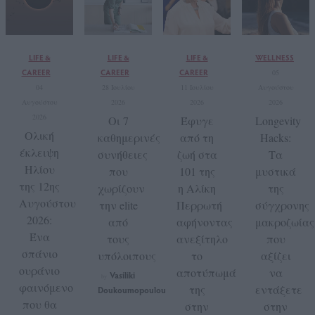
LIFE &
LIFE &
LIFE &
WELLNESS
CAREER
CAREER
CAREER
05
04
28 Ιουλίου
11 Ιουλίου
Αυγούστου
Αυγούστου
2026
2026
2026
2026
Οι 7
Έφυγε
Longevity
Ολική
καθημερινές
από τη
Hacks:
έκλειψη
συνήθειες
ζωή στα
Τα
Ηλίου
που
101 της
μυστικά
της 12ης
χωρίζουν
η Αλίκη
της
Αυγούστου
την elite
Περρωτή
σύγχρονης
2026:
από
αφήνοντας
μακροζωίας
Ένα
τους
ανεξίτηλο
που
σπάνιο
υπόλοιπους
το
αξίζει
ουράνιο
αποτύπωμά
να
Vasiliki
by
φαινόμενο
της
εντάξετε
Doukoumopoulou
που θα
στην
στην