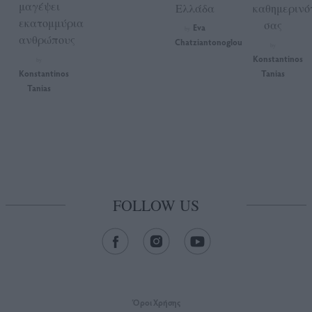
μαγέψει
Ελλάδα
καθημερινό
εκατομμύρια
σας
Eva
by
ανθρώπους
Chatziantonoglou
by
Konstantinos
by
Konstantinos
Tanias
Tanias
FOLLOW US
Όροι Xρήσης