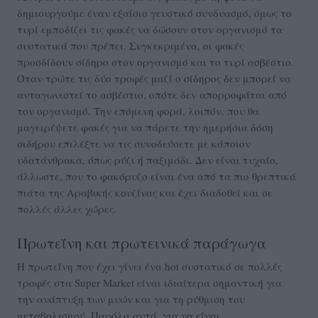
δημιουργούμε έναν εξαίσιο γευστικό συνδυασμό, όμως το
τυρί εμποδίζει τις φακές να δώσουν στον οργανισμό τα
συστατικά που πρέπει. Συγκεκριμένα, οι φακές
προσδίδουν σίδηρο στον οργανισμό και το τυρί ασβέστιο.
Όταν τρώτε τις δύο τροφές μαζί ο σίδηρος δεν μπορεί να
ανταγωνιστεί το ασβέστιο, οπότε δεν απορροφάται από
τον οργανισμό. Την επόμενη φορά, λοιπόν, που θα
μαγειρέψετε φακές για να πάρετε την ημερήσια δόση
σιδήρου επιλέξτε να τις συνοδεύσετε με κάποιον
υδατάνθρακα, όπως ρύζι ή παξιμάδι. Δεν είναι τυχαίο,
άλλωστε, που το φακόρυζο είναι ένα από τα πιο θρεπτικά
πιάτα της Αραβικής κουζίνας και έχει διαδοθεί και σε
πολλές άλλες χώρες.
Πρωτεΐνη και πρωτεινικά παράγωγα
Η πρωτεΐνη που έχει γίνει ένα hot συστατικό σε πολλές
τροφές στα Super Market είναι ιδιαίτερα σημαντική για
την ανάπτυξη των μυών και για τη ρύθμιση του
μεταβολισμού. Παρόλα αυτά, για να είναι