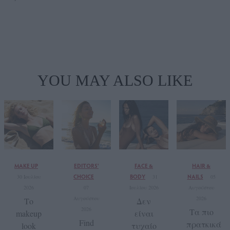
YOU MAY ALSO LIKE
MAKE UP
EDITORS'
FACE &
HAIR &
CHOICE
BODY
NAILS
30 Ιουλίου
31
05
2026
07
Ιουλίου 2026
Αυγούστου
Αυγούστου
2026
Το
Δεν
2026
Τα πιο
makeup
είναι
Find
πρατκικά
look
τυχαίο