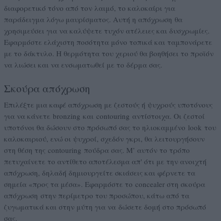
διαφορετικό τόνο από τον λαιμό, το καλοκαίρι για
παράδειγμα λόγω μαυρίσματος. Αυτή η απόχρωση θα
χρησιμεύσει για να καλύψετε τυχόν ατέλειες και δυσχρωμίες.
Εφαρμόστε ελάχιστη ποσότητα μόνο τοπικά και ταμπονάρετε
με το δάκτυλο. Η θερμότητα του χεριού θα βοηθήσει το προϊόν
να λιώσει και να ενσωματωθεί με το δέρμα σας.
Σκούρα απόχρωση
Επιλέξτε μια καφέ απόχρωση με ζεστούς ή ψυχρούς υποτόνους
για να κάνετε bronzing και contouring αντίστοιχα. Οι ζεστοί
υποτόνοι θα δώσουν στο πρόσωπό σας το ηλιοκαμμένο look του
καλοκαιριού, ενώ οι ψυχροί, σχεδόν γκρι, θα λειτουργήσουν
στη θέση της contouring πούδρα σας. Μ’ αυτόν το τρόπο
πετυχαίνετε το αντίθετο αποτέλεσμα απ' ότι με την ανοιχτή
απόχρωση, δηλαδή δημιουργείτε σκιάσεις και φέρνετε τα
σημεία «προς τα μέσα». Εφαρμόστε το concealer στη σκούρα
απόχρωση στην περίμετρο του προσώπου, κάτω από τα
ζυγωματικά και στην μύτη για να δώσετε δομή στο πρόσωπό
σας.