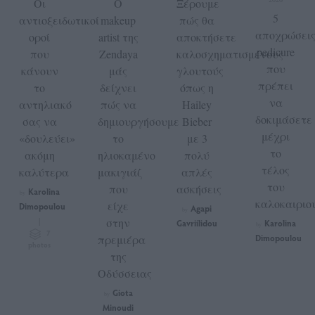
Οι
Ο
Ξέρουμε
5
αντιοξειδωτικοί
makeup
πώς θα
αποχρώσει
οροί
artist της
αποκτήσετε
pedicure
που
Zendaya
καλοσχηματισμένους
που
κάνουν
μάς
γλουτούς
πρέπει
το
δείχνει
όπως η
να
αντηλιακό
πώς να
Hailey
δοκιμάσετε
σας να
δημιουργήσουμε
Bieber
μέχρι
«δουλεύει»
το
με 3
το
ακόμη
ηλιοκαμένο
πολύ
τέλος
καλύτερα
μακιγιάζ
απλές
του
που
ασκήσεις
Karolina
by
καλοκαιριο
είχε
Dimopoulou
Agapi
by
|
στην
Gavriilidou
Karolina
by
7
πρεμιέρα
Dimopoulou
photos
της
Οδύσσειας
Giota
by
Minoudi