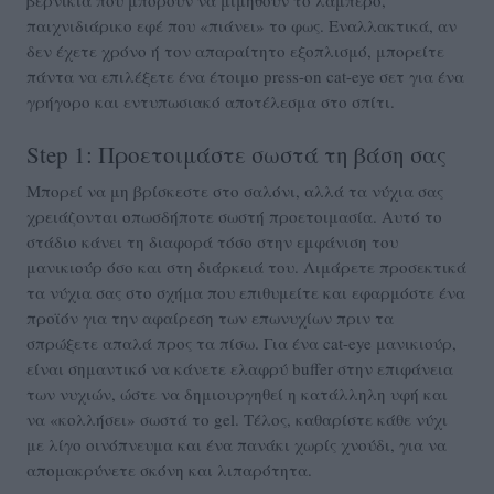
παιχνιδιάρικο εφέ που «πιάνει» το φως. Εναλλακτικά, αν
δεν έχετε χρόνο ή τον απαραίτητο εξοπλισμό, μπορείτε
πάντα να επιλέξετε ένα έτοιμο press-on cat-eye σετ για ένα
γρήγορο και εντυπωσιακό αποτέλεσμα στο σπίτι.
Step 1: Προετοιμάστε σωστά τη βάση σας
Μπορεί να μη βρίσκεστε στο σαλόνι, αλλά τα νύχια σας
χρειάζονται οπωσδήποτε σωστή προετοιμασία. Αυτό το
στάδιο κάνει τη διαφορά τόσο στην εμφάνιση του
μανικιούρ όσο και στη διάρκειά του. Λιμάρετε προσεκτικά
τα νύχια σας στο σχήμα που επιθυμείτε και εφαρμόστε ένα
προϊόν για την αφαίρεση των επωνυχίων πριν τα
σπρώξετε απαλά προς τα πίσω. Για ένα cat-eye μανικιούρ,
είναι σημαντικό να κάνετε ελαφρύ buffer στην επιφάνεια
των νυχιών, ώστε να δημιουργηθεί η κατάλληλη υφή και
να «κολλήσει» σωστά το gel. Τέλος, καθαρίστε κάθε νύχι
με λίγο οινόπνευμα και ένα πανάκι χωρίς χνούδι, για να
απομακρύνετε σκόνη και λιπαρότητα.