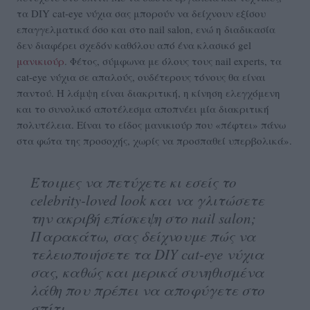
τα DIY cat-eye νύχια σας μπορούν να δείχνουν εξίσου
επαγγελματικά όσο και στο nail salon, ενώ η διαδικασία
δεν διαφέρει σχεδόν καθόλου από ένα κλασικό gel
μανικιούρ
. Φέτος, σύμφωνα με όλους τους nail experts, τα
cat-eye νύχια σε απαλούς, ουδέτερους τόνους θα είναι
παντού. Η λάμψη είναι διακριτική, η κίνηση ελεγχόμενη
και το συνολικό αποτέλεσμα αποπνέει μία διακριτική
πολυτέλεια. Είναι το είδος μανικιούρ που «πέφτει» πάνω
στα φώτα της προσοχής, χωρίς να προσπαθεί υπερβολικά».
Έτοιμες να πετύχετε κι εσείς το
celebrity-loved look και να γλιτώσετε
την ακριβή επίσκεψη στο nail salon;
Παρακάτω, σας δείχνουμε πώς να
τελειοποιήσετε τα DIY cat-eye νύχια
σας, καθώς και μερικά συνηθισμένα
λάθη που πρέπει να αποφύγετε στο
σπίτι.