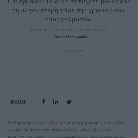
Cat eye nails: Πώς να πετύχετε μόνες σας
τη μεγαλύτερη τάση της χρονιάς σαν
επαγγελματίας
Είναι πολύ πιο εύκολο από όσο νομίζετε
Karolina Dimopoulou
by
21 Ιανουαρίου 2026
SHARE IT
Τα hypnotic cat-eye
νύχια
είναι σοβαρή τάση για το 2026,
και δεν θα πιστεύετε πόσο εύκολα μπορείτε να τα
πετύχετε στο σπίτι. Με τα σωστά εργαλεία και τεχνικές,