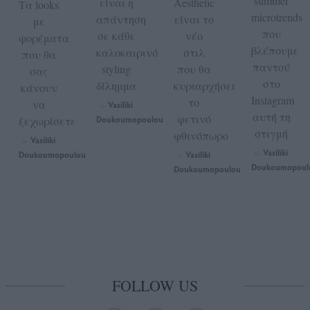
summer
είναι η
Aesthetic
Τα looks
microtrends
απάντηση
είναι το
με
που
σε κάθε
νέο
φορέματα
βλέπουμε
καλοκαιρινό
στιλ
που θα
παντού
styling
που θα
σας
στο
δίλημμα
κυριαρχήσει
κάνουν
Instagram
το
να
Vasiliki
by
αυτή τη
φετινό
ξεχωρίσετε
Doukoumopoulou
στιγμή
φθινόπωρο
Vasiliki
by
Vasiliki
Doukoumopoulou
Vasiliki
by
by
Doukoumopoul
Doukoumopoulou
FOLLOW US