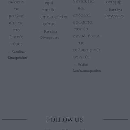
γυναικεία
σώσουν
στιγμή;
νησί
και
τα
που θα
Karolina
by
ανδρικά
μαλλιά
επισκεφθείτε
Dimopoulou
αρώματα
σας τις
φέτος
που θα
πιο
Karolina
by
συνοδεύσουν
ζεστές
Dimopoulou
τις
μέρες
καλοκαιρινές
Karolina
by
στιγμές
Dimopoulou
Vasiliki
by
Doukoumopoulou
FOLLOW US