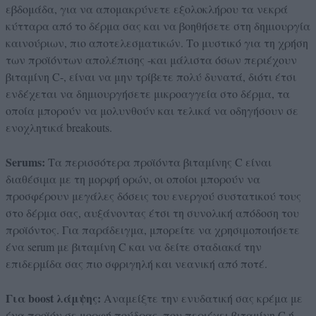
εβδομάδα, για να απομακρύνετε εξολοκλήρου τα νεκρά
κύτταρα από το δέρμα σας και να βοηθήσετε στη δημιουργία
καινούριων, πιο αποτελεσματικών. Το μυστικό για τη χρήση
των προϊόντων απολέπισης -και μάλιστα όσων περιέχουν
βιταμίνη C-, είναι να μην τρίβετε πολύ δυνατά, διότι έτσι
ενδέχεται να δημιουργήσετε μικροαγγεία στο δέρμα, τα
οποία μπορούν να μολυνθούν και τελικά να οδηγήσουν σε
ενοχλητικά breakouts.
Serums:
Τα περισσότερα προϊόντα βιταμίνης C είναι
διαθέσιμα με τη μορφή ορών, οι οποίοι μπορούν να
προσφέρουν μεγάλες δόσεις του ενεργού συστατικού τους
στο δέρμα σας, αυξάνοντας έτσι τη συνολική απόδοση του
προϊόντος. Για παράδειγμα, μπορείτε να χρησιμοποιήσετε
ένα serum με βιταμίνη C και να δείτε σταδιακά την
επιδερμίδα σας πιο σφριγηλή και νεανική από ποτέ.
Για boost λάμψης:
Αναμείξτε την ενυδατική σας κρέμα με
ένα προϊόν σε μορφή πούδρας, που περιέχει βιταμίνη C ή