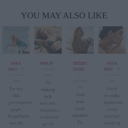
YOU MAY ALSO LIKE
HAIR &
MAKE UP
EDITORS'
FACE &
NAILS
CHOICE
BODY
01
30 Ιουλίου
09
Αυγούστου
2026
07
Αυγούστου
2026
Αυγούστου
2026
Το
2026
Τα πιο
Γαιτί
makeup
Find
chic
τα milky
look
your
χτενίσματα
προϊόντα
που σας
scent
χωρίς
είναι
ταιριάζει,
signature:
θερμότητα
παντού
ανάλογα
Τα
που θα
αυτή τη
με το